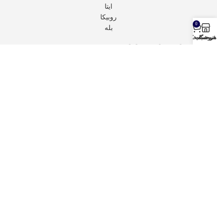
ایتا
روبیکا
0
بله
منو
فروشگاه
سبد خرید
حساب کاربری من
مجوز های قائم رایان
تمام حقوق برای
قائم رایان
محفوظ است.