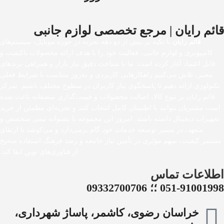
قائم رایان | مرجع تخصصی لوازم جانبی
قائم رایان
با تکیه بر بیش از دو دهه تجربه در حوزه موبایل، سیستم‌های
کامپیوتری و لوازم جانبی، فعالیت خود را با هدف ارائه محصولات باکیفیت و
قابل اعتماد آغاز کرده است. ما با شناخت دقیق نیاز بازار و همراهی برندهای
معتبر، تلاش می‌کنیم راهکارهایی کاربردی و به‌روز متناسب با شرایط فعلی
تکنولوژی ارائه دهیم تا پاسخگوی نیاز کاربران در سطوح مختلف باشیم. تمرکز
قائم رایان بر تنوع کالا، اصالت محصولات و قیمت‌گذاری منصفانه باعث شده
است مشتریان بتوانند با اطمینان کامل انتخاب کنند و تجربه‌ای مطمئن از خرید
تجهیزات دیجیتال داشته باشند. امروز این مجموعه با پشتوانه تیمی متخصص و
متعهد، در مسیر توسعه خدمات خود گام برمی‌دارد و می‌کوشد با ارتقای
مستمر کیفیت، سهم مؤثری در تأمین نیاز جامعه و رشد فرهنگ استفاده صحیح
از فناوری‌های نوین ایفا کند.
اطلاعات تماس
051-91001998 ؛؛ 09332700706
خراسان رضوی، کاشمر، پاساژ شهرداری،