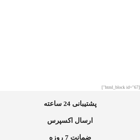
[html_block id="67"]
پشتیبانی 24 ساعته
ارسال اکسپرس
ضمانت 7 روزه