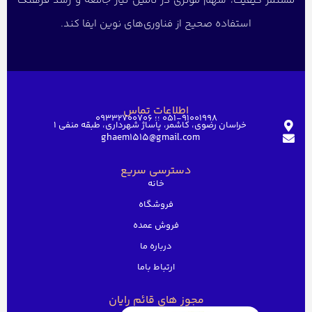
مستمر کیفیت، سهم مؤثری در تأمین نیاز جامعه و رشد فرهنگ
استفاده صحیح از فناوری‌های نوین ایفا کند.
اطلاعات تماس
051-91001998 ؛؛ 09332700706
خراسان رضوی، کاشمر، پاساژ شهرداری، طبقه منفی ۱
ghaem1515@gmail.com
دسترسی سریع
خانه
فروشگاه
فروش عمده
درباره ما
ارتباط باما
مجوز های قائم رایان