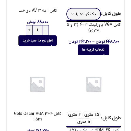
کابل 1 به 3 AV دی-نت
طول کابل
۸۸,۰۰۰
تومان
کابل VGA پاورلینک 3+4 (3 و 5
متری)
افزودن به سبد خرید
۳۴۲,۲۰۰
–
۴۴۸,۸۰۰
تومان
تومان
انتخاب گزینه ها
کابل Gold Oscar VGA 3+4
1.5 متری
3 متری
طول کابل
1.5m
10 متری
کابل HDMI 4K وان‌مکس (1.5،
۱۶۸,۷۵۰