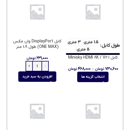
کابل DisplayPort وان مکس
1.5 متری
3 متری
طول کابل
(ONE MAX) طول 1.8 متر
5 متری
کابل Minisky HDMI 8K / V2.1
۲۳۱,۰۰۰
تومان
۴۶۸,۰۰۰
–
۷۳۰,۶۰۰
تومان
تومان
افزودن به سبد خرید
انتخاب گزینه ها