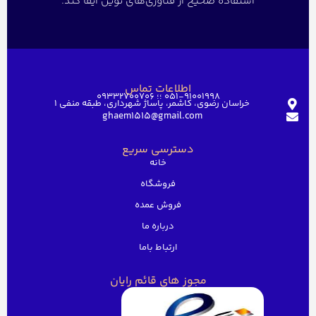
استفاده صحیح از فناوری‌های نوین ایفا کند.
اطلاعات تماس
051-91001998 ؛؛ 09332700706
خراسان رضوی، کاشمر، پاساژ شهرداری، طبقه منفی ۱
ghaem1515@gmail.com
دسترسی سریع
خانه
فروشگاه
فروش عمده
درباره ما
ارتباط باما
مجوز های قائم رایان