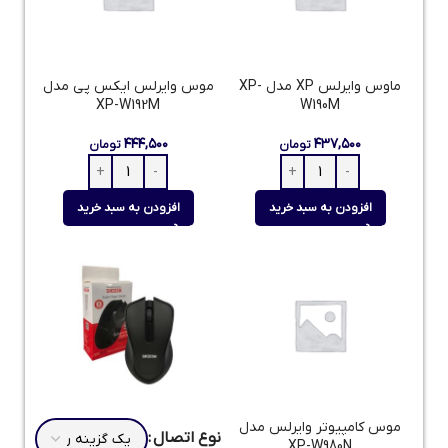
ماوس وایرلس XP مدل XP-
موس وایرلس ایکس پی مدل
XP-W192M
W190M
۴۴۴,۵۰۰
۴۳۷,۵۰۰
تومان
تومان
افزودن به سبد خرید
افزودن به سبد خرید
موس کامپیوتر وایرلس مدل
نوع اتصال
XP-W980N