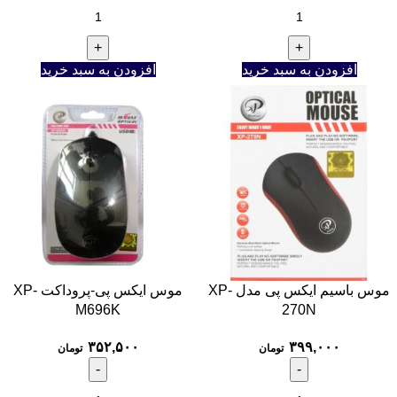
افزودن به سبد خرید
افزودن به سبد خرید
موس باسیم ایکس پی مدل XP-
موس ایکس پی-پروداکت XP-
M696K
270N
۳۵۲,۵۰۰
۳۹۹,۰۰۰
تومان
تومان