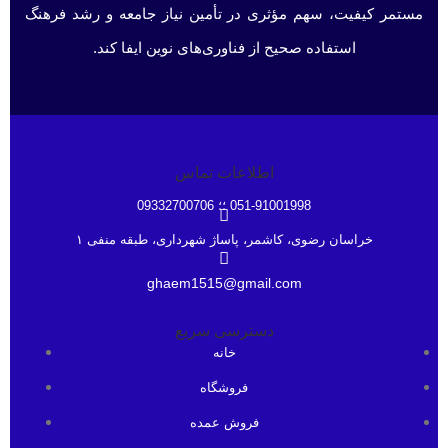
مستمر کیفیت، سهم مؤثری در تأمین نیاز جامعه و رشد فرهنگ
استفاده صحیح از فناوری‌های نوین ایفا کند.
اطلاعات تماس
051-91001998 ؛؛ 09332700706
خراسان رضوی، کاشمر، پاساژ شهرداری، طبقه منفی ۱
ghaem1515@gmail.com
دسترسی سریع
خانه
فروشگاه
فروش عمده