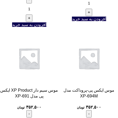
افزودن به سبد خرید
افزودن به سبد خرید
موس ایکس پی-پروداکت مدل
موس سیم دار XP Product ایکس
XP-694M
پی مدل XP-691
۳۵۲,۵۰۰
۳۵۲,۵۰۰
تومان
تومان