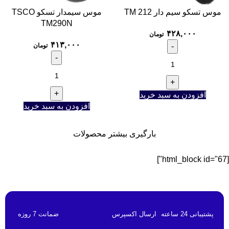
موس تسکو سیم دار TM 212
موس سیمدار تسکو TSCO
TM290N
۴۲۸,۰۰۰
تومان
۴۱۳,۰۰۰
تومان
افزودن به سبد خرید
افزودن به سبد خرید
بارگیری بیشتر محصولات
[html_block id="67"]
پشتیبانی 24 ساعته
ارسال اکسپرس
ضمانت 7 روزه