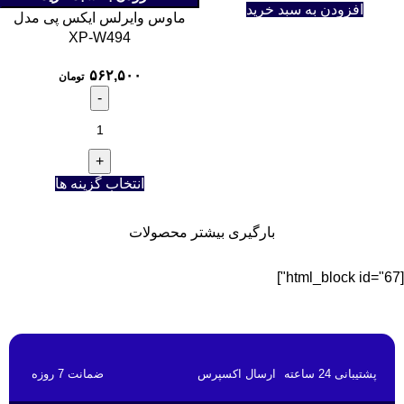
افزودن به سبد خرید
ماوس وایرلس ایکس پی مدل
XP-W494
۵۶۲,۵۰۰
تومان
انتخاب گزینه ها
بارگیری بیشتر محصولات
[html_block id="67"]
پشتیبانی 24 ساعته
ارسال اکسپرس
ضمانت 7 روزه