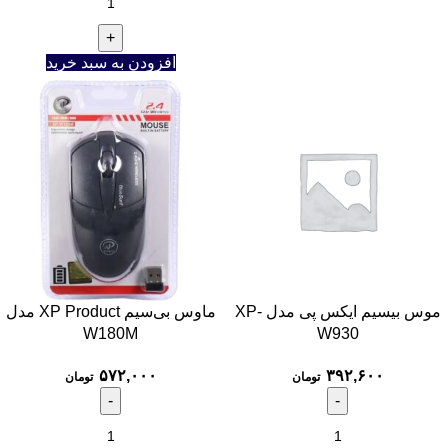
افزودن به سبد خرید
موس بیسیم ایکس پی مدل XP-
ماوس بی‌سیم XP Product مدل
W180M
W930
۵۷۲,۰۰۰
۳۹۲,۶۰۰
تومان
تومان