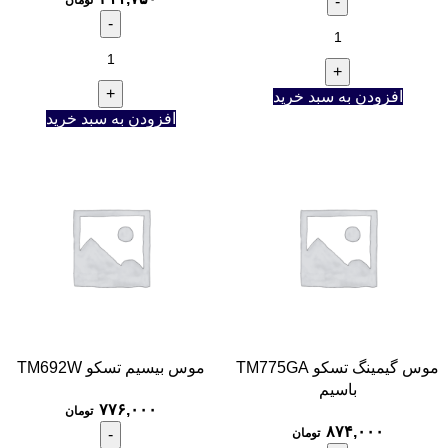
افزودن به سبد خرید
افزودن به سبد خرید
موس گیمینگ تسکو TM775GA
موس بیسیم تسکو TM692W
باسیم
۷۷۶,۰۰۰
تومان
۸۷۴,۰۰۰
تومان