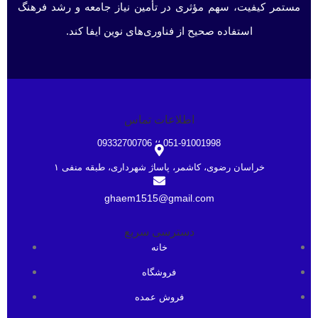
مستمر کیفیت، سهم مؤثری در تأمین نیاز جامعه و رشد فرهنگ
استفاده صحیح از فناوری‌های نوین ایفا کند.
اطلاعات تماس
051-91001998 ؛؛ 09332700706
خراسان رضوی، کاشمر، پاساژ شهرداری، طبقه منفی ۱
ghaem1515@gmail.com
دسترسی سریع
خانه
فروشگاه
فروش عمده