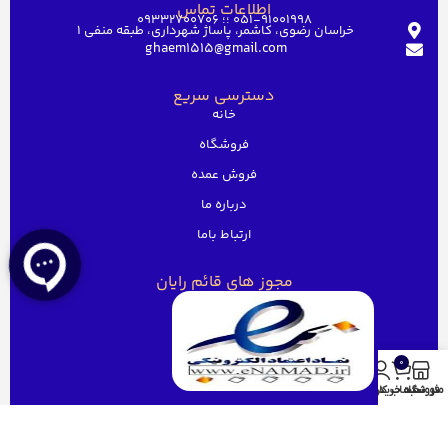
اطلاعات تماس
051-91001998 ؛؛ 09332700706
خراسان رضوی، کاشمر، پاساژ شهرداری، طبقه منفی ۱
ghaem1515@gmail.com
دسترسی سریع
خانه
فروشگاه
فروش عمده
درباره ما
ارتباط باما
مجوز های قائم رایان
0
منو
فروشگاه
سبد خرید
حساب کاربری من