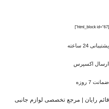
[html_block id="67"]
پشتیبانی 24 ساعته
ارسال اکسپرس
ضمانت 7 روزه
قائم رایان | مرجع تخصصی لوازم جانبی
قائم رایان
با تکیه بر بیش از دو دهه تجربه در حوزه موبایل، سیستم‌های