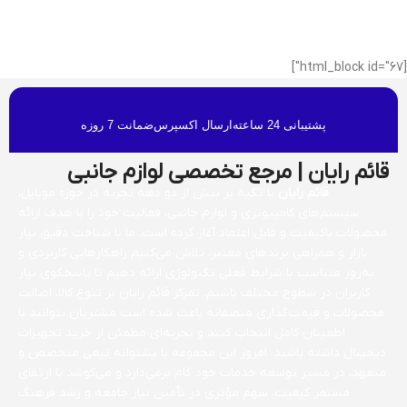
[html_block id="67"]
پشتیبانی 24 ساعته
ارسال اکسپرس
ضمانت 7 روزه
قائم رایان | مرجع تخصصی لوازم جانبی
قائم رایان
با تکیه بر بیش از دو دهه تجربه در حوزه موبایل،
سیستم‌های کامپیوتری و لوازم جانبی، فعالیت خود را با هدف ارائه
محصولات باکیفیت و قابل اعتماد آغاز کرده است. ما با شناخت دقیق نیاز
بازار و همراهی برندهای معتبر، تلاش می‌کنیم راهکارهایی کاربردی و
به‌روز متناسب با شرایط فعلی تکنولوژی ارائه دهیم تا پاسخگوی نیاز
کاربران در سطوح مختلف باشیم. تمرکز قائم رایان بر تنوع کالا، اصالت
محصولات و قیمت‌گذاری منصفانه باعث شده است مشتریان بتوانند با
اطمینان کامل انتخاب کنند و تجربه‌ای مطمئن از خرید تجهیزات
دیجیتال داشته باشند. امروز این مجموعه با پشتوانه تیمی متخصص و
متعهد، در مسیر توسعه خدمات خود گام برمی‌دارد و می‌کوشد با ارتقای
مستمر کیفیت، سهم مؤثری در تأمین نیاز جامعه و رشد فرهنگ