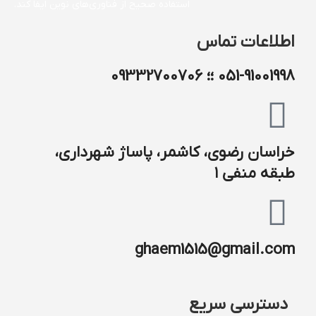
استفاده صحیح از فناوری‌های نوین ایفا کند.
اطلاعات تماس
051-91001998 ؛؛ 09332700706
خراسان رضوی، کاشمر، پاساژ شهرداری،
طبقه منفی ۱
ghaem1515@gmail.com
دسترسی سریع