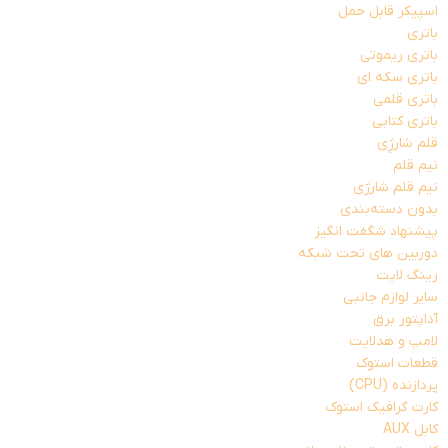
اسپیکر قابل حمل
باتری
باتری ریموتی
باتری سکه ای
باتری قلمی
باتری کتابی
قلم شارژِی
نیم قلم
نیم قلم شارژی
بدون دسته‌بندی
پیشنهاد شگفت انگیز
دوربین های تحت شبکه
رینگ لایت
سایر لوازم جانبی
آداپتور برق
لامپ و هدلایت
قطعات استوک
پردازنده (CPU)
کارت گرافیک استوک
کابل AUX