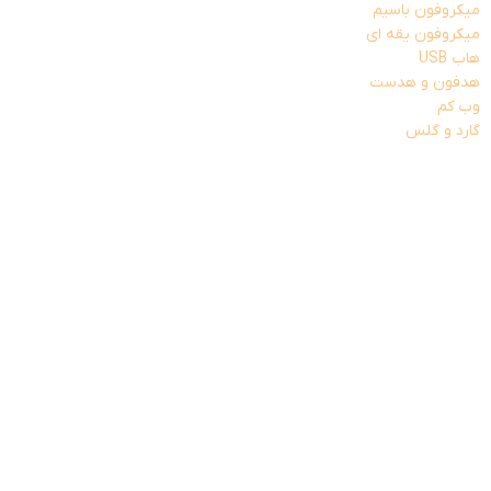
میکروفون باسیم
میکروفون یقه ای
هاب USB
هدفون و هدست
وب کم
گارد و گلس
گارد
گارد آیفون
گارد سامسونگ
گارد شیائومی
گلس
گلس آیفون
گلس سامسونگ
گلس شیائومی
گلس مانیتور خودرو
خودرو های ایرانی
خودرو های خارجی
گیمینگ
دسته بازی
فن