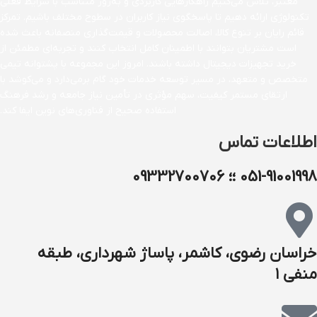
معتبر، تلاش می‌کنیم راهکارهایی کاربردی و به‌روز متناسب با شرایط فعلی
تکنولوژی ارائه دهیم تا پاسخگوی نیاز کاربران در سطوح مختلف باشیم. تمرکز
قائم رایان بر تنوع کالا، اصالت محصولات و قیمت‌گذاری منصفانه باعث شده
است مشتریان بتوانند با اطمینان کامل انتخاب کنند و تجربه‌ای مطمئن از
خرید تجهیزات دیجیتال داشته باشند. امروز این مجموعه با پشتوانه تیمی
متخصص و متعهد، در مسیر توسعه خدمات خود گام برمی‌دارد و می‌کوشد با
ارتقای مستمر کیفیت، سهم مؤثری در تأمین نیاز جامعه و رشد فرهنگ
استفاده صحیح از فناوری‌های نوین ایفا کند.
اطلاعات تماس
051-91001998 ؛؛ 09332700706
خراسان رضوی، کاشمر، پاساژ شهرداری، طبقه
منفی ۱