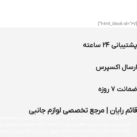
[html_block id="67"]
پشتیبانی 24 ساعته
ارسال اکسپرس
ضمانت 7 روزه
قائم رایان | مرجع تخصصی لوازم جانبی
قائم رایان
با تکیه بر بیش از دو دهه تجربه در حوزه موبایل، سیستم‌های
کامپیوتری و لوازم جانبی، فعالیت خود را با هدف ارائه محصولات باکیفیت و
قابل اعتماد آغاز کرده است. ما با شناخت دقیق نیاز بازار و همراهی برندهای