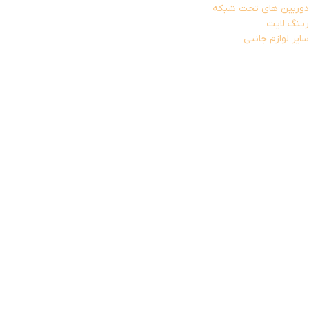
دوربین های تحت شبکه
رینگ لایت
سایر لوازم جانبی
آداپتور برق
لامپ و هدلایت
قطعات استوک
پردازنده (CPU)
کارت گرافیک استوک
کابل AUX
کامپیوتر و تجهیزات جانبی
تجهیزات جانبی لپ تاپ
پایه خنک کننده
شارژر لپ تاپ
کابل برق لپ تاپ
کیف هارد
کیف و کوله لپ تاپ
تجهیزات ذخیره سازی
باکس هارد
فلش مموری
هارد