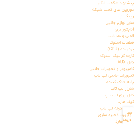
پیشنهاد شگفت انگیز
دوربین های تحت شبکه
رینگ لایت
سایر لوازم جانبی
آداپتور برق
لامپ و هدلایت
قطعات استوک
پردازنده (CPU)
کارت گرافیک استوک
کابل AUX
کامپیوتر و تجهیزات جانبی
تجهیزات جانبی لپ تاپ
پایه خنک کننده
شارژر لپ تاپ
کابل برق لپ تاپ
کیف هارد
کیف و کوله لپ تاپ
منو
حساب کاربری من
0
تجهیزات ذخیره سازی
فروشگاه
سبد خرید
باکس هارد
فلش مموری