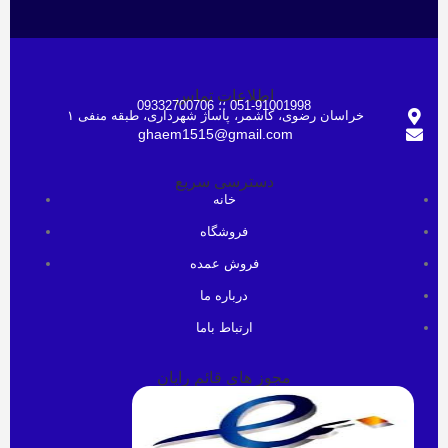
اطلاعات تماس
051-91001998 ؛؛ 09332700706
خراسان رضوی، کاشمر، پاساژ شهرداری، طبقه منفی ۱
ghaem1515@gmail.com
دسترسی سریع
خانه
فروشگاه
فروش عمده
درباره ما
ارتباط باما
مجوز های قائم رایان