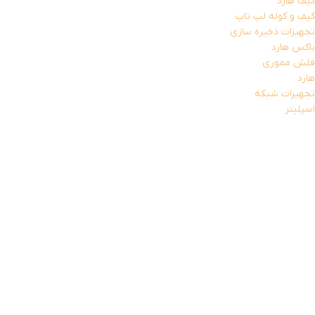
کیف هارد
کیف و کوله لپ تاپ
تجهیزات ذخیره سازی
باکس هارد
فلش مموری
هارد
تجهیزات شبکه
اسپلیتر
کابل شبکه
کارت شبکه (دانگل wifi)
مودم
تجهیزات مخصوص بازی
خمیر سیلیکون
دانگل بلوتوث
قطعات داخلی کامپیوتر
کابل رابط و مبدل
تبدیل صدا و تصویر
کابل افزایش
کابل برق
کابل پرینتر
کابل تلفن