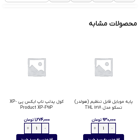
محصولات مشابه
پایه موبایل قابل تنظیم (هولدر)
کول پدلپ تاپ ایکس پی XP-
پ
تسکو مدل THL 1218
Product XP-F91P
۱,۲۷۴,۰۰۰
۹۳۰,۰۰۰
تومان
تومان
افزودن به سبد خرید
افزودن به سبد خرید