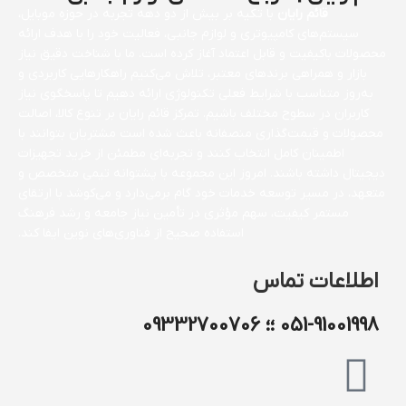
قائم رایان
با تکیه بر بیش از دو دهه تجربه در حوزه موبایل،
سیستم‌های کامپیوتری و لوازم جانبی، فعالیت خود را با هدف ارائه
محصولات باکیفیت و قابل اعتماد آغاز کرده است. ما با شناخت دقیق نیاز
بازار و همراهی برندهای معتبر، تلاش می‌کنیم راهکارهایی کاربردی و
به‌روز متناسب با شرایط فعلی تکنولوژی ارائه دهیم تا پاسخگوی نیاز
کاربران در سطوح مختلف باشیم. تمرکز قائم رایان بر تنوع کالا، اصالت
محصولات و قیمت‌گذاری منصفانه باعث شده است مشتریان بتوانند با
اطمینان کامل انتخاب کنند و تجربه‌ای مطمئن از خرید تجهیزات
دیجیتال داشته باشند. امروز این مجموعه با پشتوانه تیمی متخصص و
متعهد، در مسیر توسعه خدمات خود گام برمی‌دارد و می‌کوشد با ارتقای
مستمر کیفیت، سهم مؤثری در تأمین نیاز جامعه و رشد فرهنگ
استفاده صحیح از فناوری‌های نوین ایفا کند.
اطلاعات تماس
051-91001998 ؛؛ 09332700706