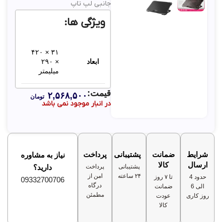
جانبی لپ تاپ
ویژگی ها:
۳۱ × ۴۲۰
ابعاد
× ۲۹۰
میلیمتر
قیمت:
۲,۵۶۸,۵۰۰
پلاستیک
تومان
در انبار موجود نمی باشد
جنس
مقاوم +
فلز
تعداد
پورت‌های
۲ عدد
شرایط
ضمانت
پشتیبانی
پرداخت
نیاز به مشاوره
USB 2
ارسال
کالا
پشتیبانی
پرداخت
دارید؟
۲۴ ساعته
امن از
حدود 4
تا ۷ روز
09332700706
درگاه
الی 6
ضمانت
مطمئن
روز کاری
عودت
کالا