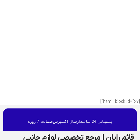
[html_block id="67"]
پشتیبانی 24 ساعته
ارسال اکسپرس
ضمانت 7 روزه
قائم رایان | مرجع تخصصی لوازم جانبی