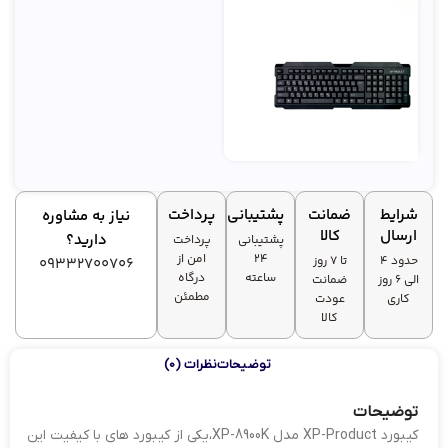
شرایط
ضمانت
پشتیبانی
پرداخت
نیاز به مشاوره
ارسال
کالا
دارید؟
پشتیبانی
پرداخت
۲۴
امن از
حدود 4
تا ۷ روز
09332700706
ساعته
درگاه
الی 6 روز
ضمانت
مطمئن
کاری
عودت
کالا
توضیحات
نظرات (0)
توضیحات
کیبورد XP-Product مدل XP-8900K،یکی از کیبورد های با کیفیت این