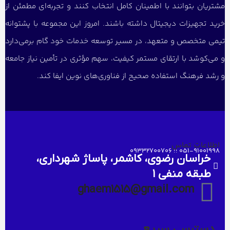
مشتریان بتوانند با اطمینان کامل انتخاب کنند و تجربه‌ای مطمئن از
خرید تجهیزات دیجیتال داشته باشند. امروز این مجموعه با پشتوانه
تیمی متخصص و متعهد، در مسیر توسعه خدمات خود گام برمی‌دارد
و می‌کوشد با ارتقای مستمر کیفیت، سهم مؤثری در تأمین نیاز جامعه
و رشد فرهنگ استفاده صحیح از فناوری‌های نوین ایفا کند.
اطلاعات تماس
051-91001998 ؛؛ 09332700706
خراسان رضوی، کاشمر، پاساژ شهرداری،
طبقه منفی ۱
ghaem1515@gmail.com
دسترسی سریع