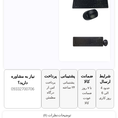
شرایط
ضمانت
پشتیبانی
پرداخت
نیاز به مشاوره
ارسال
کالا
دارید؟
پشتیبانی
پرداخت
۲۴ ساعته
امن از
حدود 4
تا ۷ روز
09332700706
درگاه
الی 6
ضمانت
مطمئن
روز کاری
عودت
کالا
توضیحات
نظرات (0)