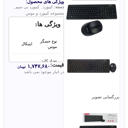
ویژگی های محصول:
دسته:
کیبورد
,
کیبورد بی سیم
,
مجموعه کیبورد و موس
ویژگی ها:
نوع حسگر
اپتیکال
موس:
تعداد کلید
قیمت:
۱,۷۴۷,۶۸۰
های
108 عدد
تومان
کیبورد:
در انبار موجود نمی باشد
نوع رابط
دانگل
کیبورد و
USB
موس:
بزرگنمایی تصویر
۸۰۰ تا
محدوده
۱۶۰۰
دقت:
DPI