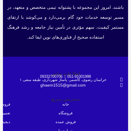
باشند. امروز این مجموعه با پشتوانه تیمی متخصص و متعهد، در
مسیر توسعه خدمات خود گام برمی‌دارد و می‌کوشد با ارتقای
مستمر کیفیت، سهم مؤثری در تأمین نیاز جامعه و رشد فرهنگ
استفاده صحیح از فناوری‌های نوین ایفا کند.
اطلاعات تماس
051-91001998 ؛؛ 09332700706
خراسان رضوی، کاشمر، پاساژ شهرداری، طبقه منفی ۱
ghaem1515@gmail.com
دسترسی سریع
خانه
فروش 
فروشگاه
تعمیرات
فروش عمده
دیجیتال
درباره ما