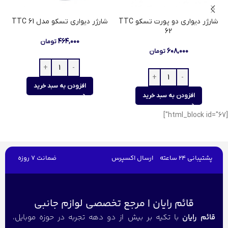
شارژر دیواری دو پورت تسکو TTC
شارژر دیواری تسکو مدل TTC 61
62
۴۶۴,۰۰۰
تومان
۶۰۸,۰۰۰
تومان
افزودن به سبد خرید
افزودن به سبد خرید
[html_block id="67"]
پشتیبانی 24 ساعته
ارسال اکسپرس
ضمانت 7 روزه
قائم رایان | مرجع تخصصی لوازم جانبی
قائم رایان
با تکیه بر بیش از دو دهه تجربه در حوزه موبایل،