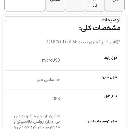
کاری
عودت
کالا
توضیحات
مشخصات کلی:
*(کابل شارژ 1 متری تسکو TSCO TC A184)*
نوع رابط:
microUSB
طول کابل:
100 سانتی متر
نوع کابل:
USB
کانکتور از نوع میکرو یو اس
بی، دارای روکش پلاستیکی و
سایر توضیحات کابل:
مقاوم در برابر گره خوردگی و