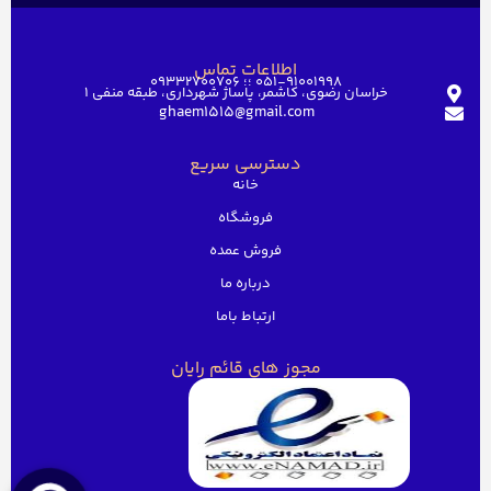
اطلاعات تماس
051-91001998 ؛؛ 09332700706
خراسان رضوی، کاشمر، پاساژ شهرداری، طبقه منفی ۱
ghaem1515@gmail.com
دسترسی سریع
خانه
فروشگاه
فروش عمده
درباره ما
ارتباط باما
مجوز های قائم رایان