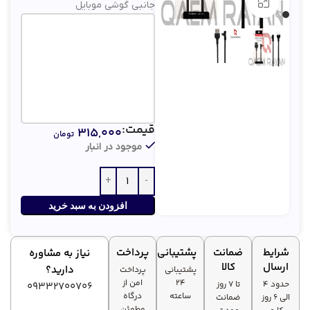
بزرگنمایی تصویر
جانبی گوشی موبایل
قیمت:
۳۱۵,۰۰۰
تومان
موجود در انبار
افزودن به سبد خرید
شرایط
ضمانت
پشتیبانی
پرداخت
نیاز به مشاوره
ارسال
کالا
دارید؟
پشتیبانی
پرداخت
۲۴
امن از
حدود 4
تا ۷ روز
09332700706
ساعته
درگاه
الی 6 روز
ضمانت
مطمئن