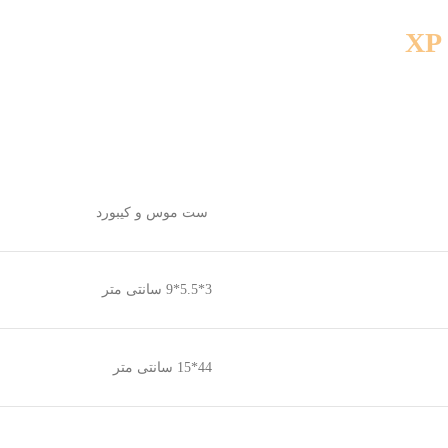
ست موس و کیبورد
3*5.5*9 سانتی متر
44*15 سانتی متر