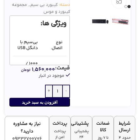
بزرگنمایی تصویر
دسته:
کیبورد بی سیم
,
مجموعه
کیبورد و موس
ویژگی ها:
نوع
بی‌سیم با
اتصال
دانگل USB
1000 /
دقت
قیمت:
۱,۵۶۰,۰۰۰
1600 DPI
تومان
ماوس
(قابل
موجود در انبار
(DPI)
تنظیم)
عمر مفید
تا 10
کلیدهای
افزودن به سبد خرید
میلیون بار
کیبورد
فشار
شرایط
ضمانت
پشتیبانی
پرداخت
نیاز به مشاوره
ارسال
کالا
دارید؟
پشتیبانی
پرداخت
۲۴
امن از
حدود 4
تا ۷ روز
09332700706