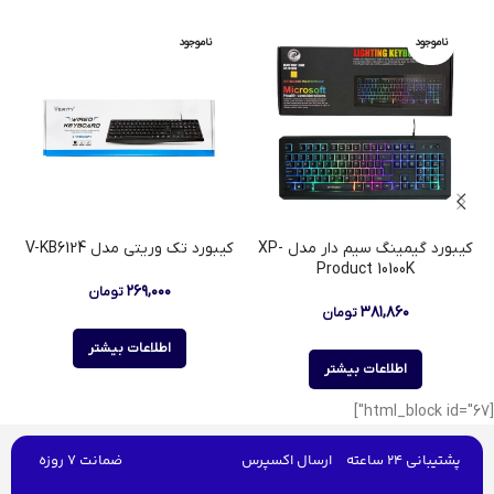
ناموجود
ناموجود
کیبورد گیمینگ سیم دار مدل XP-
کیبورد تک وریتی مدل V-KB6124
Product 10100K
۲۶۹,۰۰۰
تومان
۳۸۱,۸۶۰
تومان
اطلاعات بیشتر
اطلاعات بیشتر
[html_block id="67"]
پشتیبانی 24 ساعته
ارسال اکسپرس
ضمانت 7 روزه