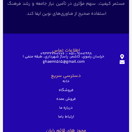
مستمر کیفیت، سهم مؤثری در تأمین نیاز جامعه و رشد فرهنگ
استفاده صحیح از فناوری‌های نوین ایفا کند.
اطلاعات تماس
051-91001998 ؛؛ 09332700706
خراسان رضوی، کاشمر، پاساژ شهرداری، طبقه منفی ۱
ghaem1515@gmail.com
دسترسی سریع
خانه
فروشگاه
فروش عمده
درباره ما
ارتباط باما
مجوز های قائم رایان