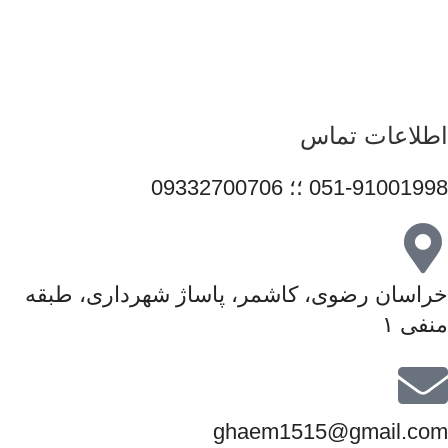
متعهد، در مسیر توسعه خدمات خود گام برمی‌دارد و می‌کوشد با
ارتقای مستمر کیفیت، سهم مؤثری در تأمین نیاز جامعه و رشد فرهنگ
استفاده صحیح از فناوری‌های نوین ایفا کند.
اطلاعات تماس
051-91001998 ؛؛ 09332700706
خراسان رضوی، کاشمر، پاساژ شهرداری، طبقه
منفی ۱
ghaem1515@gmail.com