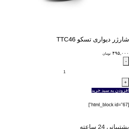
شارژر دیواری تسکو TTC46
۴۹۵,۰۰۰
تومان
افزودن به سبد خرید
[html_block id="67"]
پشتیبانی 24 ساعته