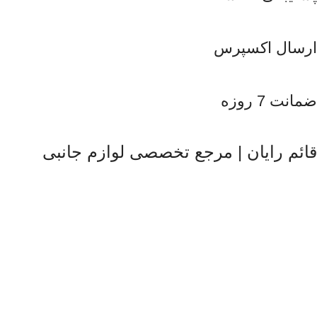
ارسال اکسپرس
ضمانت 7 روزه
قائم رایان | مرجع تخصصی لوازم جانبی
قائم رایان
با تکیه بر بیش از دو دهه تجربه در حوزه موبایل، سیستم‌های
کامپیوتری و لوازم جانبی، فعالیت خود را با هدف ارائه محصولات
باکیفیت و قابل اعتماد آغاز کرده است. ما با شناخت دقیق نیاز بازار و
همراهی برندهای معتبر، تلاش می‌کنیم راهکارهایی کاربردی و به‌روز
متناسب با شرایط فعلی تکنولوژی ارائه دهیم تا پاسخگوی نیاز کاربران
در سطوح مختلف باشیم. تمرکز قائم رایان بر تنوع کالا، اصالت
محصولات و قیمت‌گذاری منصفانه باعث شده است مشتریان بتوانند با
اطمینان کامل انتخاب کنند و تجربه‌ای مطمئن از خرید تجهیزات
دیجیتال داشته باشند. امروز این مجموعه با پشتوانه تیمی متخصص و