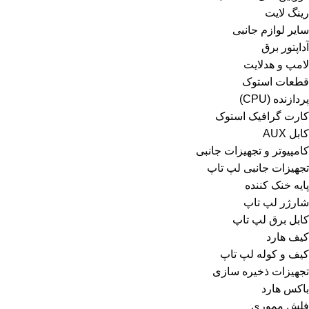
رینگ لایت
سایر لوازم جانبی
آداپتور برق
لامپ و هدلایت
قطعات استوک
پردازنده (CPU)
کارت گرافیک استوک
کابل AUX
کامپیوتر و تجهیزات جانبی
تجهیزات جانبی لپ تاپ
پایه خنک کننده
شارژر لپ تاپ
کابل برق لپ تاپ
کیف هارد
کیف و کوله لپ تاپ
تجهیزات ذخیره سازی
باکس هارد
فلش مموری