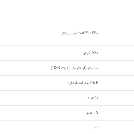
440×140×30 میلی‌متر
560 گرم
باسیم (از طریق پورت USB)
104 کلید استاندارد
10 عدد
1.5 متر
✅