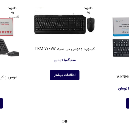
ناموج
ناموج
ود
ود
کیبورد وموس بی سیم TKM 7020W
۸۰۴,۰۰۰
تومان
اطلاعات بیشتر
موس و کیبورد ب
تومان