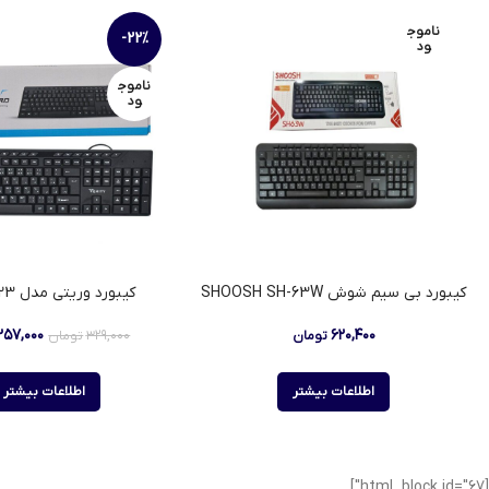
ناموج
-22%
ود
ناموج
ود
کیبورد بی سیم شوش SHOOSH SH-63W
کیبورد وریتی مدل V-KB6123
۲۵۷,۰۰۰
۶۲۰,۴۰۰
تومان
۳۲۹,۰۰۰
تومان
اطلاعات بیشتر
اطلاعات بیشتر
[html_block id="67"]