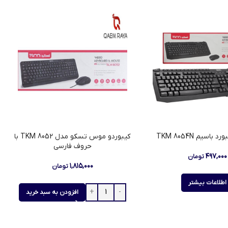
اسیم TKM 8054N
کیبوردو موس تسکو مدل TKM 8052 با
حروف فارسی
۴۹۷,۰۰۰
تومان
۱,۸۱۵,۰۰۰
تومان
اطلاعات بیشتر
افزودن به سبد خرید