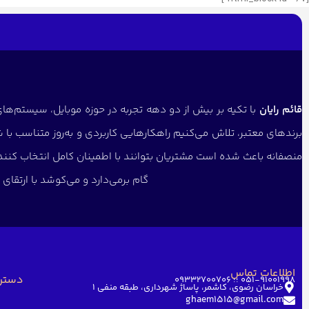
قائم رایان
با تکیه بر بیش از دو دهه تجربه در حوزه موبایل، سیستم‌های 
برندهای معتبر، تلاش می‌کنیم راهکارهایی کاربردی و به‌روز متناسب با 
منصفانه باعث شده است مشتریان بتوانند با اطمینان کامل انتخاب کنن
گام برمی‌دارد و می‌کوشد با ارتقا
اطلاعات تماس
دستر
051-91001998 ؛؛ 09332700706
خراسان رضوی، کاشمر، پاساژ شهرداری، طبقه منفی ۱
ghaem1515@gmail.com