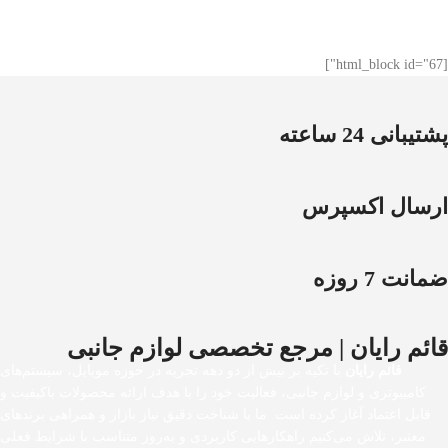
[html_block id="67"]
پشتیبانی 24 ساعته
ارسال اکسپرس
ضمانت 7 روزه
قائم رایان | مرجع تخصصی لوازم جانبی
قائم رایان
با تکیه بر بیش از دو دهه تجربه در حوزه موبایل، سیستم‌های
کامپیوتری و لوازم جانبی، فعالیت خود را با هدف ارائه محصولات باکیفیت و
قابل اعتماد آغاز کرده است. ما با شناخت دقیق نیاز بازار و همراهی برندهای
معتبر، تلاش می‌کنیم راهکارهایی کاربردی و به‌روز متناسب با شرایط فعلی