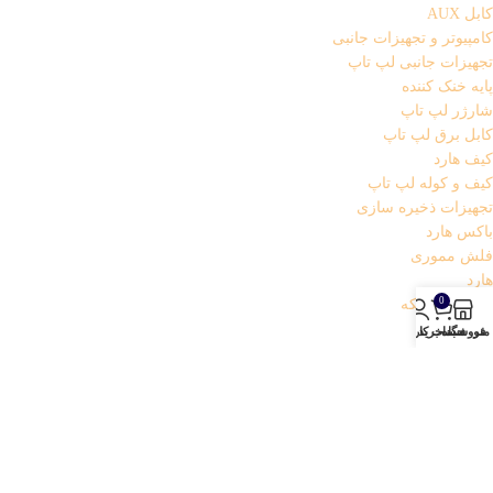
کابل AUX
کامپیوتر و تجهیزات جانبی
تجهیزات جانبی لپ تاپ
پایه خنک کننده
شارژر لپ تاپ
کابل برق لپ تاپ
کیف هارد
کیف و کوله لپ تاپ
تجهیزات ذخیره سازی
باکس هارد
فلش مموری
هارد
0
تجهیزات شبکه
اسپلیتر
منو
فروشگاه
سبد خرید
حساب کاربری من
کابل شبکه
کارت شبکه (دانگل wifi)
مودم
تجهیزات مخصوص بازی
خمیر سیلیکون
دانگل بلوتوث