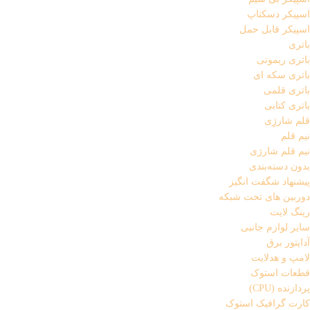
اسپیکر دسکتاپ
اسپیکر قابل حمل
باتری
باتری ریموتی
باتری سکه ای
باتری قلمی
باتری کتابی
قلم شارژِی
نیم قلم
نیم قلم شارژی
بدون دسته‌بندی
پیشنهاد شگفت انگیز
دوربین های تحت شبکه
رینگ لایت
سایر لوازم جانبی
آداپتور برق
لامپ و هدلایت
قطعات استوک
پردازنده (CPU)
کارت گرافیک استوک