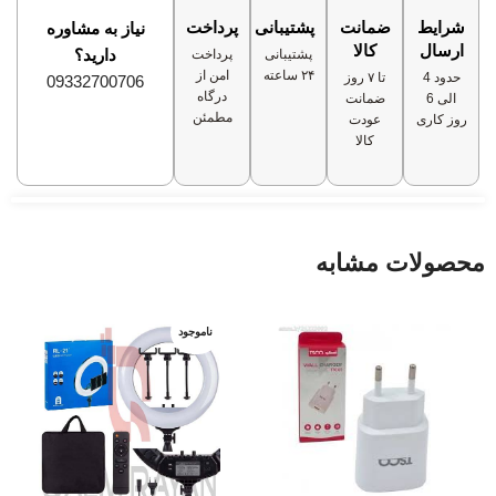
شرایط
ضمانت
پشتیبانی
پرداخت
نیاز به مشاوره
✅
ارسال
کالا
دارید؟
پشتیبانی
پرداخت
۲۴ ساعته
امن از
حدود 4
تا ۷ روز
09332700706
درگاه
الی 6
ضمانت
مطمئن
روز کاری
عودت
کالا
محصولات مشابه
ناموجود