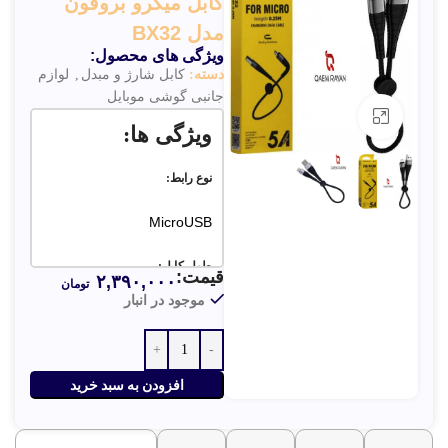
کابل میکرو بروفون
مدل BX32
ویژگی های محصول:
دسته:
کابل شارژ و مبدل
,
لوازم
جانبی گوشی موبایل
بزرگنمایی تصویر
ویژگی ها:
نوع رابط:
MicroUSB
طول کابل:
قیمت:
۲,۳۹۰,۰۰۰
تومان
موجود در انبار
25 سانتی متر
قابلیت FAST CHARGING:
افزودن به سبد خرید
✅
انتقال اطلاعات: