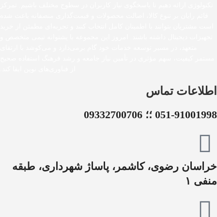
تکنولوژی ارائه دهیم تا پاسخگوی نیاز کاربران در سطوح مختلف باشیم. تمرکز
قائم رایان بر تنوع کالا، اصالت محصولات و قیمت‌گذاری منصفانه باعث شده
است مشتریان بتوانند با اطمینان کامل انتخاب کنند و تجربه‌ای مطمئن از خرید
تجهیزات دیجیتال داشته باشند. امروز این مجموعه با پشتوانه تیمی متخصص و
متعهد، در مسیر توسعه خدمات خود گام برمی‌دارد و می‌کوشد با ارتقای
مستمر کیفیت، سهم مؤثری در تأمین نیاز جامعه و رشد فرهنگ استفاده صحیح
از فناوری‌های نوین ایفا کند.
اطلاعات تماس
051-91001998 ؛؛ 09332700706
خراسان رضوی، کاشمر، پاساژ شهرداری، طبقه
منفی ۱