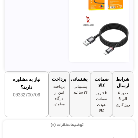
شرایط
ضمانت
پشتیبانی
پرداخت
نیاز به مشاوره
ارسال
کالا
پشتیبانی
پرداخت
دارید؟
۲۴ ساعته
امن از
حدود 4
تا ۷ روز
09332700706
درگاه
الی 6
ضمانت
مطمئن
روز کاری
عودت
کالا
توضیحات
نظرات (0)