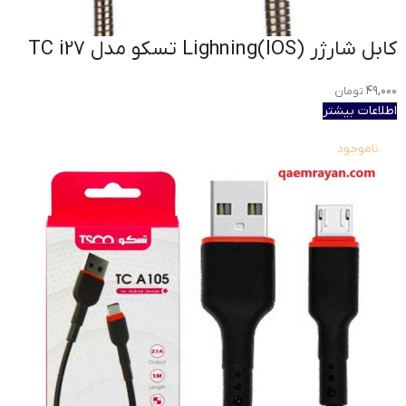
کابل شارژر Lighning(IOS) تسکو مدل TC i27
۴۹,۰۰۰
تومان
اطلاعات بیشتر
ناموجود