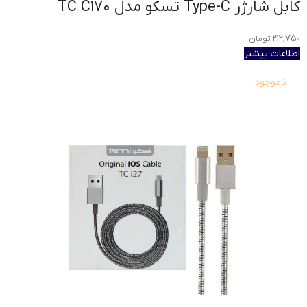
کابل شارژر Type-C تسکو مدل TC C170
۲۱۲,۷۵۰
تومان
اطلاعات بیشتر
ناموجود