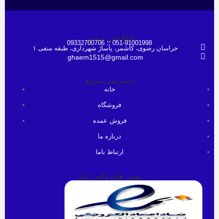
اطلاعات تماس
051-91001998 ؛؛ 09332700706
خراسان رضوی، کاشمر، پاساژ شهرداری، طبقه منفی ۱
ghaem1515@gmail.com
دسترسی سریع
خانه
فروشگاه
فروش عمده
درباره ما
ارتباط باما
مجوز های قائم رایان