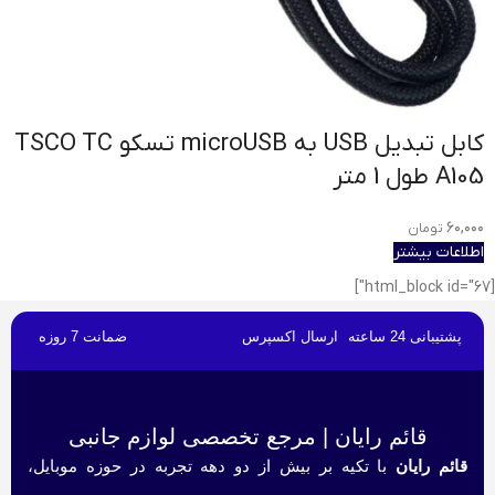
کابل تبدیل USB به microUSB تسکو TSCO TC
A105 طول 1 متر
۶۰,۰۰۰
تومان
اطلاعات بیشتر
[html_block id="67"]
پشتیبانی 24 ساعته
ارسال اکسپرس
ضمانت 7 روزه
قائم رایان | مرجع تخصصی لوازم جانبی
قائم رایان
با تکیه بر بیش از دو دهه تجربه در حوزه موبایل،