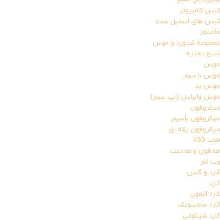
کیس کامپیوتر
کیس های اسمبل شده
مانیتور
مجموعه کیبورد و موس
منبع تغذیه
موس
موس با سیم
موس پد
موس وایرلس (بی سیم)
میکروفون
میکروفون باسیم
میکروفون یقه ای
هاب USB
هدفون و هدست
وب کم
گارد و گلس
گارد
گارد آیفون
گارد سامسونگ
گارد شیائومی