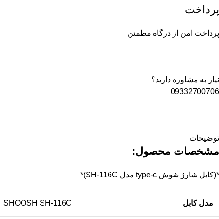
پرداخت
پرداخت امن از درگاه مطمئن
نیاز به مشاوره دارید؟
09332700706
توضیحات
مشخصات محصول:
*(کابل شارژ شوش type-c مدل SH-116C)*
مدل کابل
SHOOSH SH-116C