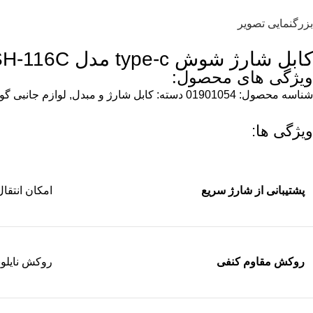
بزرگنمایی تصویر
کابل شارژ شوش type-c مدل SH-116C
ویژگی های محصول:
شناسه محصول:
01901054
دسته:
کابل شارژ و مبدل
,
لوازم جانبی گو
ویژگی ها:
پشتیبانی از شارژ سریع
امکان انتقال جریان تا ۵ آمپر ب
روکش مقاوم کنفی
روکش نایلون