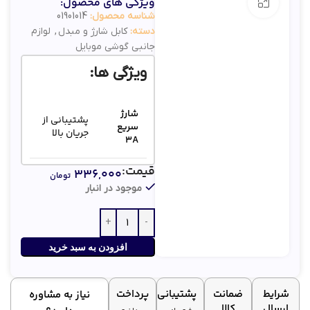
ویژگی های محصول:
بزرگنمایی تصویر
شناسه محصول:
01901014
دسته:
کابل شارژ و مبدل
,
لوازم
جانبی گوشی موبایل
ویژگی ها:
شارژ
پشتیبانی از
سریع
جریان بالا
3A
قیمت:
۳۳۶,۰۰۰
کار با تمام
تومان
سازگاری
دستگاه‌های
موجود در انبار
کامل
لایتنینگ
اپل
روکش
افزودن به سبد خرید
طراحی ضد
مقاوم
پارگی و
PVC
گره‌خوردگی
شرایط
ضمانت
پشتیبانی
پرداخت
نیاز به مشاوره
ارسال
کالا