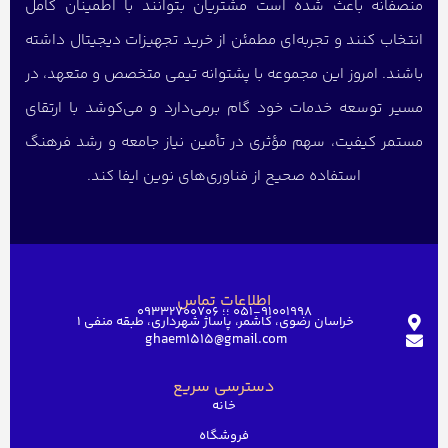
منصفانه باعث شده است مشتریان بتوانند با اطمینان کامل
انتخاب کنند و تجربه‌ای مطمئن از خرید تجهیزات دیجیتال داشته
باشند. امروز این مجموعه با پشتوانه تیمی متخصص و متعهد، در
مسیر توسعه خدمات خود گام برمی‌دارد و می‌کوشد با ارتقای
مستمر کیفیت، سهم مؤثری در تأمین نیاز جامعه و رشد فرهنگ
استفاده صحیح از فناوری‌های نوین ایفا کند.
اطلاعات تماس
051-91001998 ؛؛ 09332700706
خراسان رضوی، کاشمر، پاساژ شهرداری، طبقه منفی ۱
ghaem1515@gmail.com
دسترسی سریع
خانه
فروشگاه