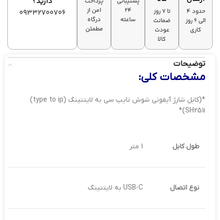
دارید؟
پشتیبانی
پرداخت
۲۴
امن از
حدود 4
تا ۷ روز
09332700706
ساعته
درگاه
الی 6 روز
ضمانت
مطمئن
کاری
عودت
کالا
توضیحات
مشخصات کلی:
*(کابل شارژ آیفونی شوش تایپ سی به لایتنینگ (type to ip)
SH251i)*
طول کابل
1 متر
نوع اتصال
USB-C به لایتنینگ