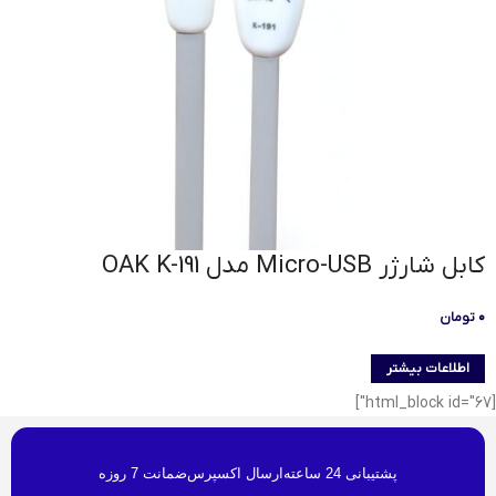
کابل شارژر Micro-USB مدل OAK K-191
۰
تومان
اطلاعات بیشتر
[html_block id="67"]
پشتیبانی 24 ساعته
ارسال اکسپرس
ضمانت 7 روزه