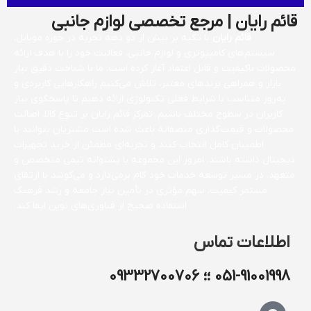
قائم رایان | مرجع تخصصی لوازم جانبی
قائم رایان
با تکیه بر بیش از دو دهه تجربه در حوزه موبایل،
سیستم‌های کامپیوتری و لوازم جانبی، فعالیت خود را با هدف ارائه
محصولات باکیفیت و قابل اعتماد آغاز کرده است. ما با شناخت دقیق نیاز
بازار و همراهی برندهای معتبر، تلاش می‌کنیم راهکارهایی کاربردی و
به‌روز متناسب با شرایط فعلی تکنولوژی ارائه دهیم تا پاسخگوی نیاز
کاربران در سطوح مختلف باشیم. تمرکز قائم رایان بر تنوع کالا، اصالت
محصولات و قیمت‌گذاری منصفانه باعث شده است مشتریان بتوانند با
اطمینان کامل انتخاب کنند و تجربه‌ای مطمئن از خرید تجهیزات
دیجیتال داشته باشند. امروز این مجموعه با پشتوانه تیمی متخصص و
متعهد، در مسیر توسعه خدمات خود گام برمی‌دارد و می‌کوشد با ارتقای
مستمر کیفیت، سهم مؤثری در تأمین نیاز جامعه و رشد فرهنگ
استفاده صحیح از فناوری‌های نوین ایفا کند.
اطلاعات تماس
051-91001998 ؛؛ 09332700706