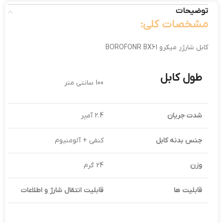
توضیحات
مشخصات کلی:
کابل شارژر میکرو BOROFONR BX61
طول کابل
100 سانتی متر
شدت جریان
2.4 آمپر
جنس بدنه کابل
کنفی + آلومنیوم
وزن
24 گرم
قابلیت ها
قابلیت انتقال شارژ و اطلاعات