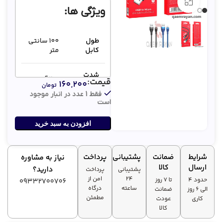
بزرگنمایی تصویر
ویژگی ها:
طول
100 سانتی
کابل
متر
شدت
2.4 آمپر
قیمت:
۱۶۰,۲۰۰
جریان
تومان
فقط 1 عدد در انبار موجود
است
وزن
24 گرم
افزودن به سبد خرید
شرایط
ضمانت
پشتیبانی
پرداخت
نیاز به مشاوره
ارسال
کالا
دارید؟
پشتیبانی
پرداخت
۲۴
امن از
حدود 4
تا ۷ روز
09332700706
ساعته
درگاه
الی 6 روز
ضمانت
مطمئن
کاری
عودت
کالا