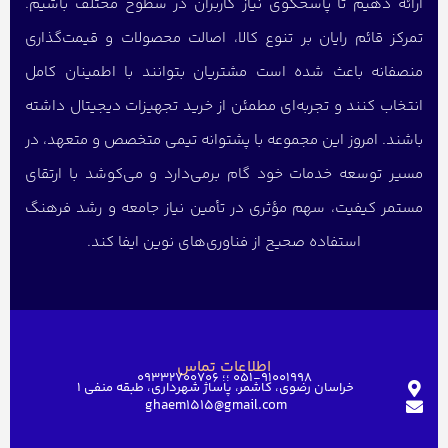
ارائه دهیم تا پاسخگوی نیاز کاربران در سطوح مختلف باشیم.
تمرکز قائم رایان بر تنوع کالا، اصالت محصولات و قیمت‌گذاری
منصفانه باعث شده است مشتریان بتوانند با اطمینان کامل
انتخاب کنند و تجربه‌ای مطمئن از خرید تجهیزات دیجیتال داشته
باشند. امروز این مجموعه با پشتوانه تیمی متخصص و متعهد، در
مسیر توسعه خدمات خود گام برمی‌دارد و می‌کوشد با ارتقای
مستمر کیفیت، سهم مؤثری در تأمین نیاز جامعه و رشد فرهنگ
استفاده صحیح از فناوری‌های نوین ایفا کند.
اطلاعات تماس
051-91001998 ؛؛ 09332700706
خراسان رضوی، کاشمر، پاساژ شهرداری، طبقه منفی ۱
ghaem1515@gmail.com