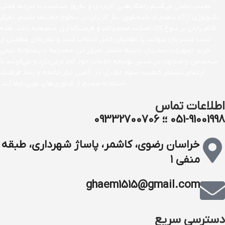
معتبر، تلاش می‌کنیم راهکارهایی کاربردی و به‌روز متناسب با شرایط فعلی
تکنولوژی ارائه دهیم تا پاسخگوی نیاز کاربران در سطوح مختلف باشیم. تمرکز
قائم رایان بر تنوع کالا، اصالت محصولات و قیمت‌گذاری منصفانه باعث شده
است مشتریان بتوانند با اطمینان کامل انتخاب کنند و تجربه‌ای مطمئن از
خرید تجهیزات دیجیتال داشته باشند. امروز این مجموعه با پشتوانه تیمی
متخصص و متعهد، در مسیر توسعه خدمات خود گام برمی‌دارد و می‌کوشد با
ارتقای مستمر کیفیت، سهم مؤثری در تأمین نیاز جامعه و رشد فرهنگ
استفاده صحیح از فناوری‌های نوین ایفا کند.
اطلاعات تماس
051-91001998 ؛؛ 09332700706
خراسان رضوی، کاشمر، پاساژ شهرداری، طبقه
منفی ۱
ghaem1515@gmail.com
دسترسی سریع