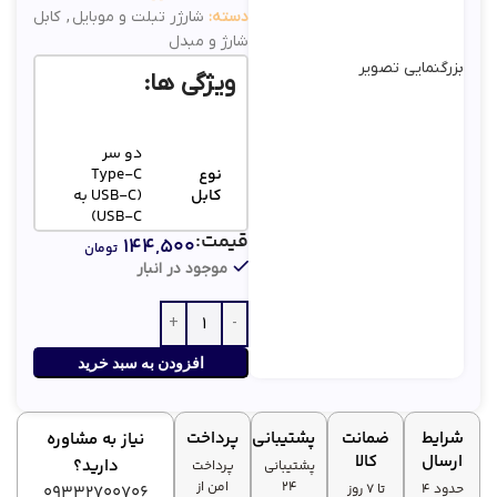
دسته:
شارژر تبلت و موبایل
,
کابل
شارژ و مبدل
بزرگنمایی تصویر
ویژگی ها:
دو سر
نوع
Type-C
کابل
(USB-C به
USB-C)
قیمت:
۱۴۴,۵۰۰
تومان
موجود در انبار
پشتیبانی از
توان
شارژ سریع تا
شارژ
3A
افزودن به سبد خرید
سرعت
USB 2.0
انتقال
(480Mbps)
شرایط
ضمانت
پشتیبانی
پرداخت
نیاز به مشاوره
ارسال
کالا
دارید؟
پشتیبانی
پرداخت
طراحی
۲۴
امن از
حدود 4
تا ۷ روز
09332700706
مقاوم در