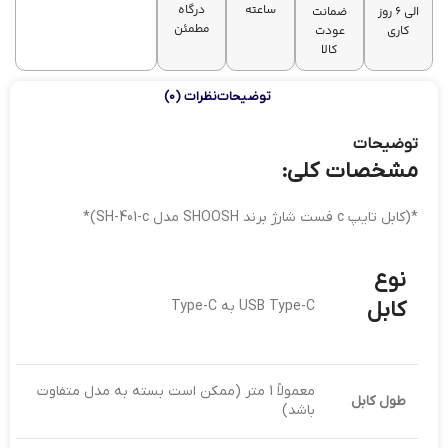
مقاومت
ساعته
درگاه
الی 6 روز
ضمانت
برابر پیچش
مطمئن
کاری
عودت
و پارگی
کالا
توضیحات
نظرات (0)
توضیحات
مشخصات کلی:
*(کابل تایپ c فست شارژ برند SHOOSH مدل SH-401-c)*
نوع
کابل
USB Type-C به Type-C
معمولاً 1 متر (ممکن است بسته به مدل متفاوت
طول کابل
باشد)