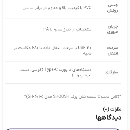
جنس
PVC با کیفیت بالا و مقاوم در برابر سایش
روکش
جریان
پشتیبانی از شارژ سریع تا 3A
عبوری
سرعت
USB 2.0 با سرعت انتقال داده تا 480 مگابیت بر
انتقال
ثانیه
دستگاه‌های با پورت Type-C (گوشی، تبلت،
سازگاری
لپ‌تاپ و…)
*(کابل تایپ c فست شارژ برند SHOOSH مدل SH-401-c)*
نظرات (0)
دیدگاهها