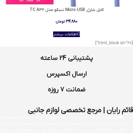
کابل شارژر Micro-USB تسکو مدل TC A32
۳۴,۹۸۰
تومان
اطلاعات بیشتر
[html_block id="67"]
پشتیبانی 24 ساعته
ارسال اکسپرس
ضمانت 7 روزه
قائم رایان | مرجع تخصصی لوازم جانبی
قائم رایان
با تکیه بر بیش از دو دهه تجربه در حوزه موبایل، سیستم‌های
کامپیوتری و لوازم جانبی، فعالیت خود را با هدف ارائه محصولات باکیفیت و
قابل اعتماد آغاز کرده است. ما با شناخت دقیق نیاز بازار و همراهی برندهای