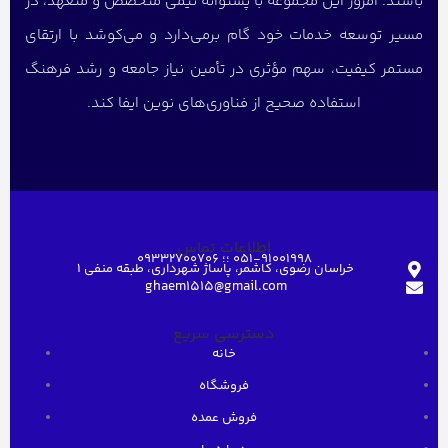
باشند. امروز این مجموعه با پشتوانه تیمی متخصص و متعهد، در
مسیر توسعه خدمات خود گام برمی‌دارد و می‌کوشد با ارتقای
مستمر کیفیت، سهم مؤثری در تأمین نیاز جامعه و رشد فرهنگ
استفاده صحیح از فناوری‌های نوین ایفا کند.
اطلاعات تماس
051-91001998 ؛؛ 09332700706
خراسان رضوی، کاشمر، پاساژ شهرداری، طبقه منفی ۱
ghaem1515@gmail.com
دسترسی سریع
خانه
فروشگاه
فروش عمده