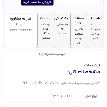
افزودن به سبد خرید
پیچ‌خوردگی
اندازه 1.1
شرایط
ضمانت
پشتیبانی
پرداخت
نیاز به مشاوره
متری برای
ارسال
کالا
دارید؟
استفاده
پشتیبانی
پرداخت
طول
راحت در هر
۲۴
امن از
حدود 4
تا ۷ روز
09332700706
بهینه
موقعیتی
ساعته
درگاه
الی 6 روز
ضمانت
(خانه،
مطمئن
کاری
عودت
خودرو، محل
کالا
کار)
توضیحات
نظرات (0)
همزمان
قابلیت شارژ
توضیحات
سریع +
مشخصات کلی:
انتقال داده
کارایی
با سرعت
چندگانه
USB 2.0
*(کابل تایپ سی فست شارژ Shoosh SH117C 5A 1.1m)*
(480
مگابیت بر
ثانیه)
نوع کابل
USB به Type-C