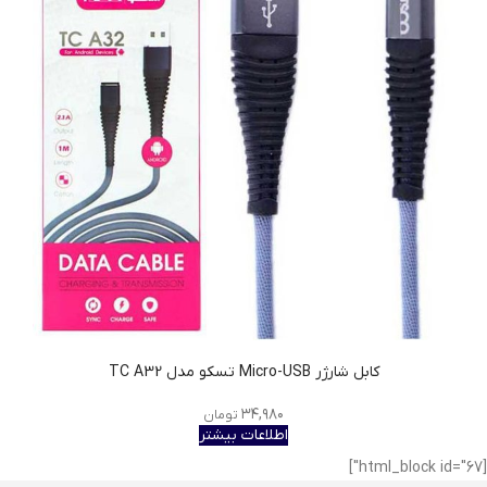
کابل شارژر Micro-USB تسکو مدل TC A32
۳۴,۹۸۰
تومان
اطلاعات بیشتر
[html_block id="67"]