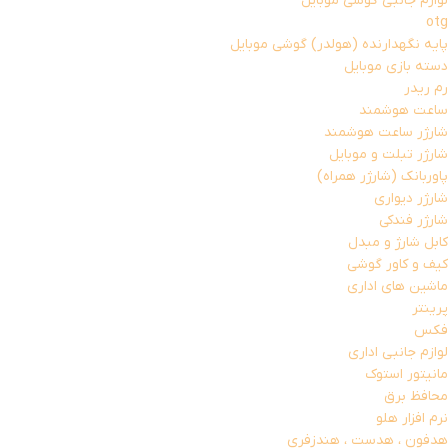
لوازم جانبی گوشی موبایل
otg
پایه نگهدارنده (هولدر) گوشی موبایل
دسته بازی موبایل
رم ریدر
ساعت هوشمند
شارژر ساعت هوشمند
شارژر تبلت و موبایل
پاوربانک (شارژر همراه)
شارژر دیواری
شارژر فندکی
کابل شارژ و مبدل
کیف و کاور گوشی
ماشین های اداری
پرینتر
فکس
لوازم جانبی اداری
مانیتور استوک
محافظ برق
نرم افزار هلو
هدفون ، هدست ، هندزفری