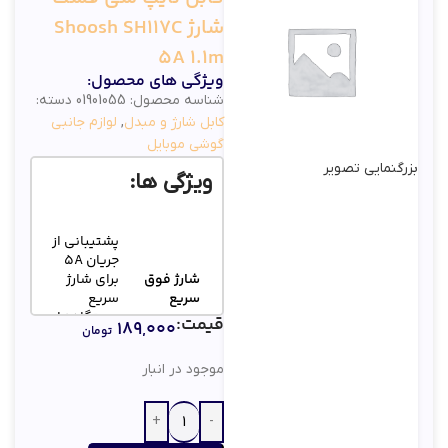
شارژ Shoosh SH117C
5A 1.1m
ویژگی های محصول:
شناسه محصول:
01901055
دسته:
کابل شارژ و مبدل
,
لوازم جانبی
گوشی موبایل
بزرگنمایی تصویر
ویژگی ها:
پشتیبانی از
جریان 5A
شارژ فوق
برای شارژ
سریع
سریع
دستگاه‌های
قیمت:
۱۸۹,۰۰۰
تومان
مدرن
موجود در انبار
طراحی بافت
نایلونی
دوام
مقاوم در
استثنایی
برابر پارگی و