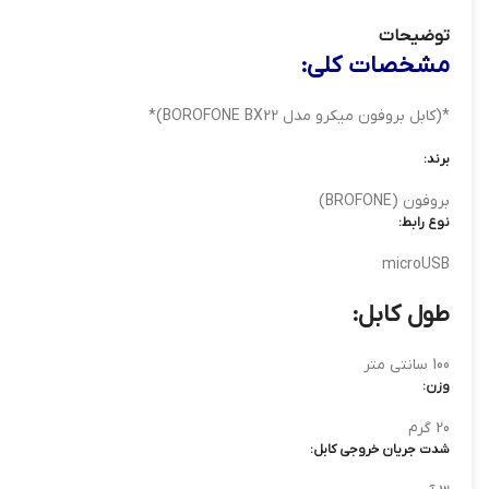
توضیحات
مشخصات کلی:
*(کابل بروفون میکرو مدل BOROFONE BX22)*
برند:
بروفون (BROFONE)
نوع رابط:
microUSB
طول کابل:
100 سانتی متر
وزن:
20 گرم
شدت جریان خروجی کابل: