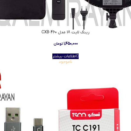
رينگ لايت 18 مدل CXB-460
۱,۴۵۰,۰۰۰
تومان
اطلاعات بیشتر
ناموجود