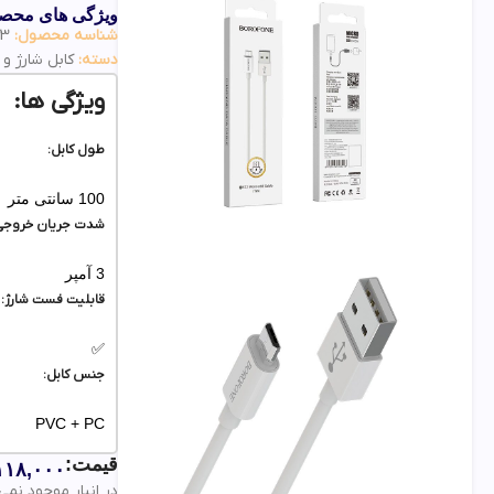
ویژگی های محص
شناسه محصول:
93
دسته:
کابل شارژ و
ویژگی ها:
طول کابل:
100 سانتی متر
شدت جریان خروجی 
3 آمپر
قابلیت فست شارژ:
✅
جنس کابل:
PVC + PC
قیمت:
۱۱۸,۰۰۰
در انبار موجود نمی