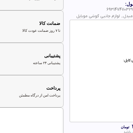
ول:
69314747032
 مبدل
,
لوازم جانبی گوشی موبایل
ضمانت کالا
تا ۷ روز ضمانت عودت کالا
پشتیبانی
کابل:
پشتیبانی ۲۴ ساعته
پرداخت
پرداخت امن از درگاه مطمئن
تومان
 باشد