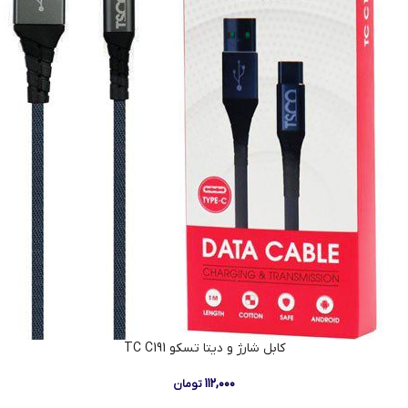
كابل شارژ و دیتا تسکو TC C191
۱۱۲,۰۰۰
تومان