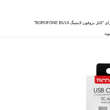
روفون لایتنینگ BOROFONE BU14”
ید.