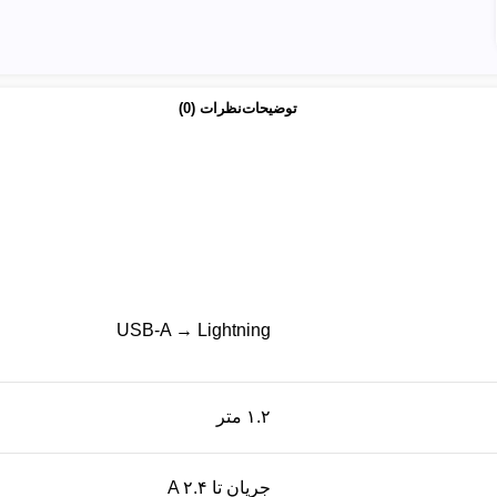
توضیحات
نظرات (0)
USB-A → Lightning
۱.۲ متر
جریان تا ۲.۴ A