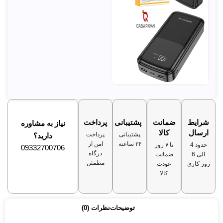
شرایط
ضمانت
پشتیبانی
پرداخت
نیاز به مشاوره
ارسال
کالا
پشتیبانی
پرداخت
دارید؟
۲۴ ساعته
امن از
حدود 4
تا ۷ روز
09332700706
درگاه
الی 6
ضمانت
مطمئن
روز کاری
عودت
کالا
توضیحات
نظرات (0)