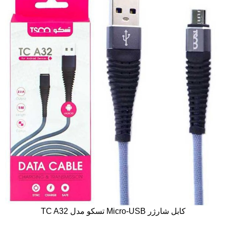
کابل شارژر Micro-USB تسکو مدل TC A32