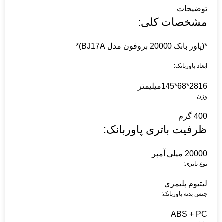
توضیحات
مشخصات کلی:
*(پاور بانک 20000 بروفون مدل BJ17A)*
ابعاد پاوربانک:
2816*68*145میلیمتر
وزن:
400 گرم
ظرفیت باتری پاوربانک:
20000 میلی آمپر
نوع باتری:
لیتیوم پلیمری
جنس بدنه پاوربانک:
ABS + PC