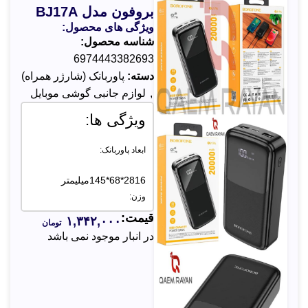
بروفون مدل BJ17A
ویژگی های محصول:
شناسه محصول:
6974443382693
دسته:
پاوربانک (شارژر همراه)
,
لوازم جانبی گوشی موبایل
ویژگی ها:
ابعاد پاوربانک:
2816*68*145میلیمتر
وزن:
قیمت:
۱,۳۴۲,۰۰۰
تومان
400 گرم
در انبار موجود نمی باشد
ظرفیت باتری پاوربانک:
20000 میلی آمپر