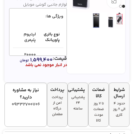
بزرگنمایی تصویر
لوازم جانبی گوشی موبایل
ویژگی ها:
نوع باتری
لیتیوم
پاوربانک
پلیمری
۲۰۰۰۰
قیمت:
ظرفیت
۱,۵۹۹,۴۰۰
میلی‌آمپر
تومان
اسمی
در انبار موجود نمی باشد
ساعت
تعداد
درگاه
سه عدد
شرایط
ضمانت
پشتیبانی
پرداخت
نیاز به مشاوره
خروجی
ارسال
کالا
دارید؟
پشتیبانی
پرداخت
۲۴
امن از
حدود 4
تا ۷ روز
09332700706
توضیحات
ساعته
درگاه
الی 6 روز
ضمانت
جنس
ABS + PC
مطمئن
کاری
عودت
بدنه
کالا