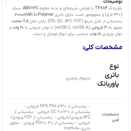
توضیحات
پاوربانک
TP884
با طراحی شیشه‌ای و بدنه مقاوم
ABS+PC
، سبک
(۴۳۰ گرم) و جمع‌وجور است. دارای باتری
۲۰۰۰۰mAh Li-Polymer
،
پشتیبانی از شارژ سریع (PD، QC، AFC، FCP)، زمان شارژ
۶.۵ ساعت
.
مجهز به
۳ خروجی
(۱xUSB-C، ۲xUSB-A) با توان خروجی تا
۲۰ وات
و
توان ورودی
۱۸ وات
، مناسب برای انواع موبایل و تبلت.
مشخصات کلی:
نوع
باتری
لیتیوم پلیمری
پاوربانک
– پشتیبانی از PPS PD2.0/3.0 خروجی –
پشتیبانی از QC 2.0/3.0 خروجی – پشتیبانی از
مشخصات
AFC ورودی/خروجی – پشتیبانی از FCP ورودی/
فنی
خروجی – پشتیبانی از PD2.0, 3.0 ورودی – سلول
باتری: 1260110×2