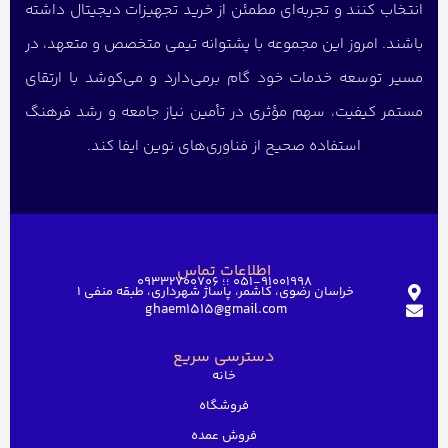
انتخاب کنند و تجربه‌ای مطمئن از خرید تجهیزات دیجیتال داشته
باشند. امروز این مجموعه با پشتوانه تیمی متخصص و متعهد، در
مسیر توسعه خدمات خود گام برمی‌دارد و می‌کوشد با ارتقای
مستمر کیفیت، سهم مؤثری در تأمین نیاز جامعه و رشد فرهنگ
استفاده صحیح از فناوری‌های نوین ایفا کند.
اطلاعات تماس
051-91001998 ؛؛ 09332700706
خراسان رضوی، کاشمر، پاساژ شهرداری، طبقه منفی ۱
ghaem1515@gmail.com
دسترسی سریع
خانه
فروشگاه
فروش عمده