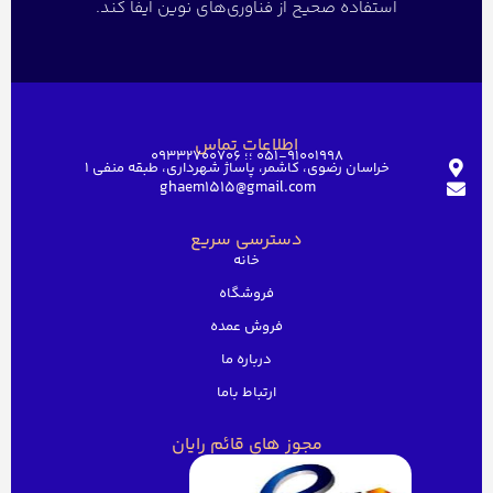
استفاده صحیح از فناوری‌های نوین ایفا کند.
اطلاعات تماس
051-91001998 ؛؛ 09332700706
خراسان رضوی، کاشمر، پاساژ شهرداری، طبقه منفی ۱
ghaem1515@gmail.com
دسترسی سریع
خانه
فروشگاه
فروش عمده
درباره ما
ارتباط باما
مجوز های قائم رایان