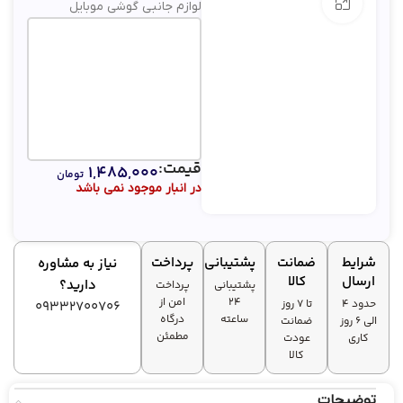
بزرگنمایی تصویر
لوازم جانبی گوشی موبایل
قیمت:
۱,۴۸۵,۰۰۰
تومان
در انبار موجود نمی باشد
شرایط
ضمانت
پشتیبانی
پرداخت
نیاز به مشاوره
ارسال
کالا
دارید؟
پشتیبانی
پرداخت
۲۴
امن از
حدود 4
تا ۷ روز
09332700706
ساعته
درگاه
الی 6 روز
ضمانت
مطمئن
کاری
عودت
کالا
توضیحات