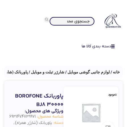
دسته بندی کالا ها
خانه
لوازم جانبی گوشی موبایل
شارژر تبلت و موبایل
پاوربانک (شارژر ه
پاوربانک BOROFONE
ناموجود
BJ8 30000
ویژگی های محصول:
شناسه محصول:
6931474739971
دسته:
پاوربانک (شارژر همراه)
,