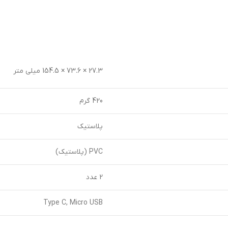
27.3 × 73.6 × 154.5 میلی متر
420 گرم
پلاستیک
PVC (پلاستیک)
2 عدد
Type C, Micro USB