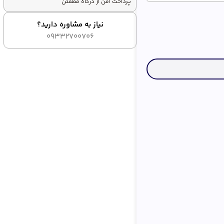
پرداخت امن از درگاه مطمئن
نیاز به مشاوره دارید؟
09332700706