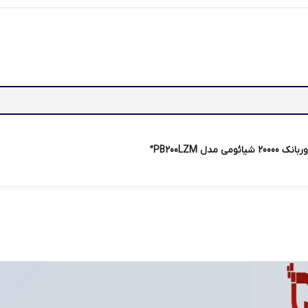
 PB200LZM”