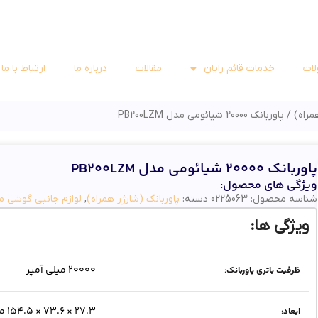
ات
خدمات قائم رایان
مقالات
درباره ما
ارتباط با ما
همراه)
پاوربانک 20000 شیائومی مدل PB200LZM
پاوربانک 20000 شیائومی مدل PB200LZM
ویژگی های محصول:
شناسه محصول:
0225063
دسته:
پاوربانک (شارژر همراه)
,
لوازم جانبی گوشی مو
ویژگی ها:
20000 میلی آمپر
ظرفیت باتری پاوربانک:
27.3 × 73.6 × 154.5 میلی متر
ابعاد: