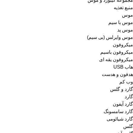
مجموعه کیبورد و موس
منبع تغذیه
موس
موس با سیم
موس پد
موس وایرلس (بی سیم)
میکروفون
میکروفون باسیم
میکروفون یقه ای
هاب USB
هدفون و هدست
وب کم
گارد و گلس
گارد
گارد آیفون
گارد سامسونگ
گارد شیائومی
گلس