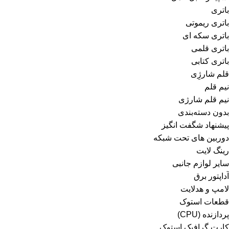
باتری
باتری ریموتی
باتری سکه ای
باتری قلمی
باتری کتابی
قلم شارژِی
نیم قلم
نیم قلم شارژی
بدون دسته‌بندی
پیشنهاد شگفت انگیز
دوربین های تحت شبکه
رینگ لایت
سایر لوازم جانبی
آداپتور برق
لامپ و هدلایت
قطعات استوک
پردازنده (CPU)
کارت گرافیک استوک