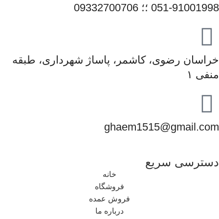
051-91001998 ؛؛ 09332700706
خراسان رضوی، کاشمر، پاساژ شهرداری، طبقه
منفی ۱
ghaem1515@gmail.com
دسترسی سریع
خانه
فروشگاه
فروش عمده
درباره ما