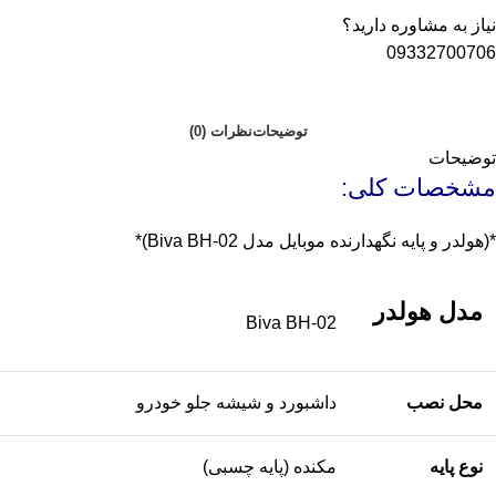
نیاز به مشاوره دارید؟
09332700706
توضیحات
نظرات (0)
توضیحات
مشخصات کلی:
*(هولدر و پایه نگهدارنده موبایل مدل Biva BH-02)*
مدل هولدر
Biva BH-02
محل نصب
داشبورد و شیشه جلو خودرو
نوع پایه
مکنده (پایه چسبی)