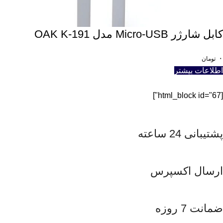
کابل شارژر Micro-USB مدل OAK K-191
۰
تومان
اطلاعات بیشتر
[html_block id="67"]
پشتیبانی 24 ساعته
ارسال اکسپرس
ضمانت 7 روزه