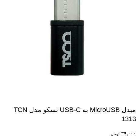
مبدل MicroUSB به USB-C تسکو مدل TCN
1313
۳۹,۰۰۰
تومان