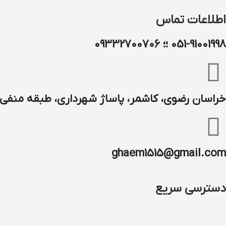
اطلاعات تماس
051-91001998 ؛؛ 09332700706
خراسان رضوی، کاشمر، پاساژ شهرداری، طبقه منفی ۱
ghaem1515@gmail.com
دسترسی سریع