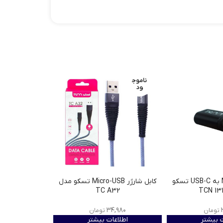
ناموج
ناموج
ود
ود
مبدل MicroUSB به USB-C تسکو
کابل شارژر Micro-USB تسکو مدل
TC A32
۰
۳۴,۹۸۰
تومان
تومان
ت بیشتر
اطلاعات بیشتر
اطلاع