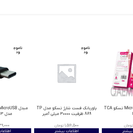
ناموج
ناموج
ود
ود
کابل 1 متری Micro USB تسکو TCA
پاوربانک فست شارژ تسکو مدل TP
889 ظرفیت ۳۰۰۰۰ میلی آمپر
مدل TCN 1313
۳۹,۰۰۰
۱,۵۱۶,۵۰۰
ومان
تومان
بیشتر
اطلاعات بیشتر
اطلاعا