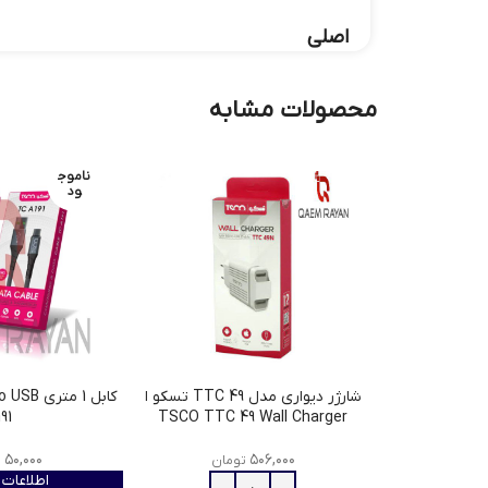
اصلی
محصولات مشابه
ناموج
ود
شارژر دیواری مدل TTC 49 تسکو ا
191
TSCO TTC 49 Wall Charger
۵۰,۰۰۰
۵۰۶,۰۰۰
تومان
ت
اطلاعات 