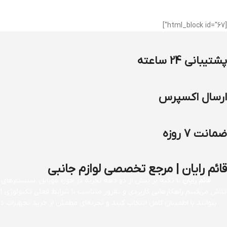
[html_block id="67"]
پشتیبانی 24 ساعته
ارسال اکسپرس
ضمانت 7 روزه
قائم رایان | مرجع تخصصی لوازم جانبی
قائم رایان
با تکیه بر بیش از دو دهه تجربه در حوزه موبایل، سیستم‌های کا
تلاش می‌کنیم راهکارهایی کاربردی و به‌روز متناسب با شرایط فعلی تکنولوژی 
بتوانند با اطمینان کامل انتخاب کنند و تجربه‌ای مطمئن از خرید تجهیزات