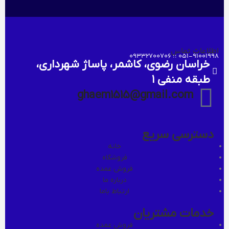
اطلاعات تماس
051-91001998 ؛؛ 09332700706
خراسان رضوی، کاشمر، پاساژ شهرداری،
طبقه منفی ۱
ghaem1515@gmail.com
دسترسی سریع
خانه
فروشگاه
فروش عمده
درباره ما
ارتباط باما
خدمات مشتریان
فروش عمده