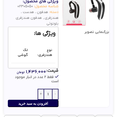
ویژگی های محصول:
شناسه محصول:
02305050
دسته:
هدفون ، هدست ،
هندزفری
,
هدفون هندزفری
بلوتوثی
بزرگنمایی تصویر
ویژگی ها:
نوع
تک
هندزفری:
گوشی
قیمت:
140
۱,۴۳۶,۰۰۰
تومان
ظرفیت
میلی
فقط 2 عدد در انبار موجود
باتری:
آمپر
است
ساعت
گارانتی:
✅
افزودن به سبد خرید