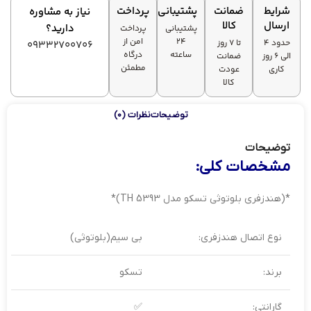
شرایط
ضمانت
پشتیبانی
پرداخت
نیاز به مشاوره
ارسال
کالا
دارید؟
پشتیبانی
پرداخت
۲۴
امن از
حدود 4
تا ۷ روز
09332700706
ساعته
درگاه
الی 6 روز
ضمانت
مطمئن
کاری
عودت
کالا
توضیحات
نظرات (0)
توضیحات
مشخصات کلی:
*(هندزفری بلوتوثی تسکو مدل TH 5393)*
نوع اتصال هندزفری:
بی سیم(بلوتوثی)
برند:
تسکو
گارانتی:
✅