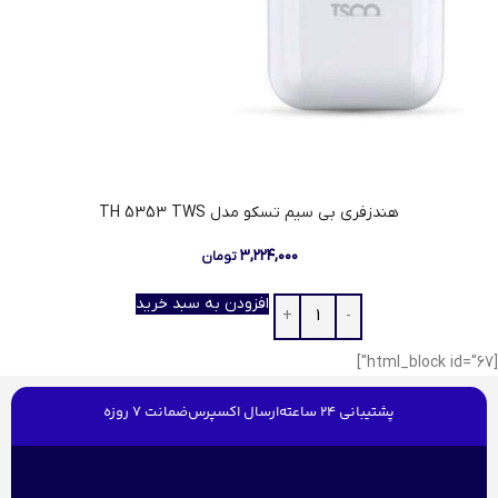
هندزفری بی سیم تسکو مدل TH 5353 TWS
۳,۲۲۴,۰۰۰
تومان
افزودن به سبد خرید
[html_block id="67"]
پشتیبانی 24 ساعته
ارسال اکسپرس
ضمانت 7 روزه