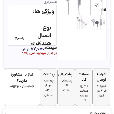
هندزفری
بزرگنمایی تصویر
ویژگی ها:
نوع
اتصال
باسیم
هندزفری
قیمت:
۸۷,۰۰۰
تومان
در انبار موجود نمی باشد
جک 3.5
رابط‌ها
میلی‌متری
صدا
شرایط
ضمانت
پشتیبانی
پرداخت
نیاز به مشاوره
ارسال
کالا
دارید؟
پشتیبانی
پرداخت
مکالمه،
۲۴
امن از
حدود 4
تا ۷ روز
09332700706
مناسب برای
موسیقی
ساعته
درگاه
الی 6 روز
ضمانت
مطمئن
کاری
عودت
کالا
نوع گوشی
دو گوشی
توضیحات