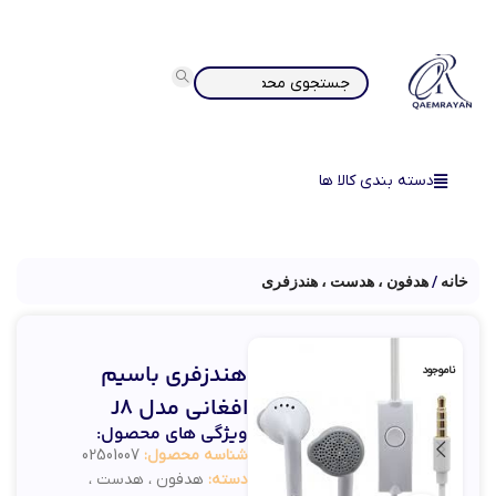
دسته بندی کالا ها
خانه
هدفون ، هدست ، هندزفری
هندزفری باسیم
ناموجود
افغانی مدل J8
ویژگی های محصول:
شناسه محصول:
02501007
دسته:
هدفون ، هدست ،