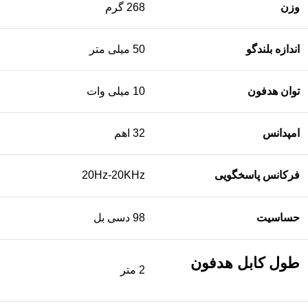
وزن
268 گرم
اندازه بلندگو
50 میلی متر
توان هدفون
10 میلی وات
امپدانس
32 اهم
فرکانس پاسخگویی
20Hz-20KHz
حساسیت
98 دسی بل
طول کابل هدفون
2 متر