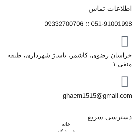
اطلاعات تماس
051-91001998 ؛؛ 09332700706
خراسان رضوی، کاشمر، پاساژ شهرداری، طبقه
منفی ۱
ghaem1515@gmail.com
دسترسی سریع
خانه
فروشگاه