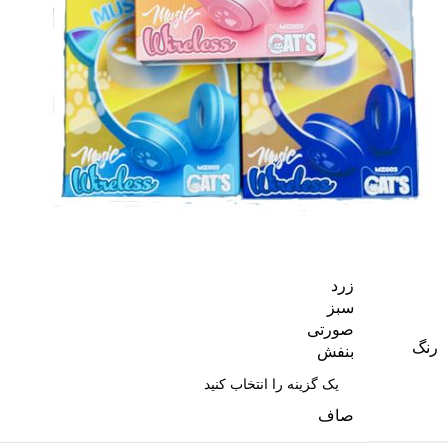
زرد
سبز
صورتی
رنگ
بنفش
صاف