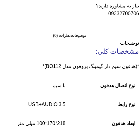
نیاز به مشاوره دارید؟
09332700706
توضیحات
نظرات (0)
توضیحات
مشخصات کلی:
*(هدفون سیم دار گیمینگ بروفون مدل BO112)*
نوع اتصال هدفون
با سیم
نوع رابط
USB+AUDIO 3.5
ابعاد هدفون
218*170*100 میلی متر