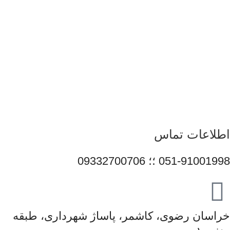
همراهی برندهای معتبر، تلاش می‌کنیم راهکارهایی کاربردی و به‌روز
متناسب با شرایط فعلی تکنولوژی ارائه دهیم تا پاسخگوی نیاز کاربران
در سطوح مختلف باشیم. تمرکز قائم رایان بر تنوع کالا، اصالت
محصولات و قیمت‌گذاری منصفانه باعث شده است مشتریان بتوانند با
اطمینان کامل انتخاب کنند و تجربه‌ای مطمئن از خرید تجهیزات
دیجیتال داشته باشند. امروز این مجموعه با پشتوانه تیمی متخصص و
متعهد، در مسیر توسعه خدمات خود گام برمی‌دارد و می‌کوشد با
ارتقای مستمر کیفیت، سهم مؤثری در تأمین نیاز جامعه و رشد فرهنگ
استفاده صحیح از فناوری‌های نوین ایفا کند.
اطلاعات تماس
051-91001998 ؛؛ 09332700706
خراسان رضوی، کاشمر، پاساژ شهرداری، طبقه