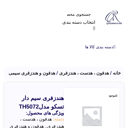
انتخاب دسته بندی
دسته بندی کالا ها
خانه
هدفون ، هدست ، هندزفری
هدفون و هندزفری سیمی
ناموجود
هندزفری سیم دار
تسکو مدلTH5072
ویژگی های محصول:
دسته:
هدفون ، هدست ،
هندزفری
,
هدفون و هندزفری