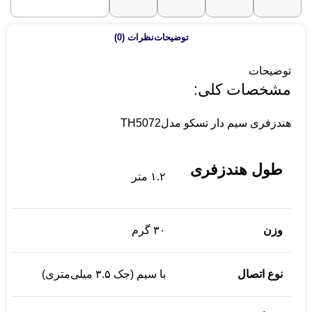
که به
دنبال
توضیحات
نظرات (0)
قیمت
هندزفری
اقتصادی
سیمی با
امکانات
توضیحات
پایه و
مشخصات کلی:
قیمت
مناسب
هستند
هندزفری سیم دار تسکو مدلTH5072
طول هندزفری
۱.۲ متر
وزن
۳۰ گرم
نوع اتصال
با سیم (جک ۳.۵ میلی‌متری)