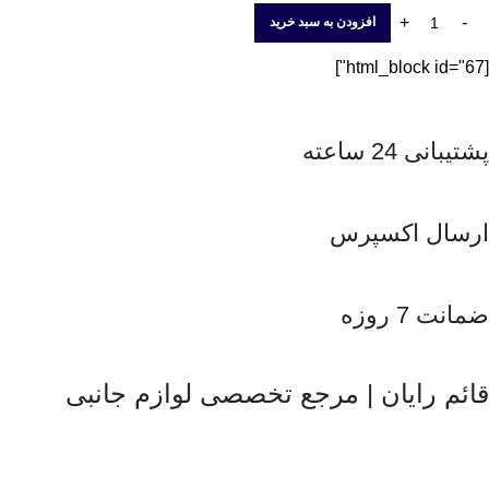
افزودن به سبد خرید
[html_block id="67"]
پشتیبانی 24 ساعته
ارسال اکسپرس
ضمانت 7 روزه
قائم رایان | مرجع تخصصی لوازم جانبی
قائم رایان
با تکیه بر بیش از دو دهه تجربه در حوزه موبایل، سیستم‌های
کامپیوتری و لوازم جانبی، فعالیت خود را با هدف ارائه محصولات
باکیفیت و قابل اعتماد آغاز کرده است. ما با شناخت دقیق نیاز بازار و