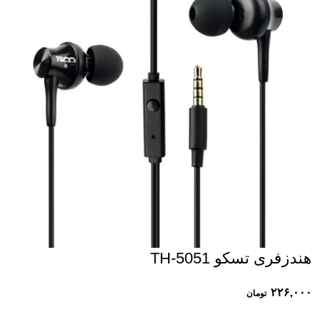
هندزفری تسکو TH-5051
۲۲۶,۰۰۰
تومان