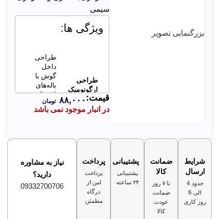
سیمی
ویژگی ها:
بزرگنمایی تصویر
طراحی
داخل
گوش با
طراحی
باله‌های
ارگونومیک
لاستیکی
قیمت:
و سبک
۸۸,۰۰۰
تومان
برای
در انبار موجود نمی باشد
فیکس
شدن بهتر
امکان
میکروفون
مکالمه
داخلی با
شرایط
ضمانت
پشتیبانی
پرداخت
نیاز به مشاوره
واضح و
کیفیت
ارسال
کالا
پشتیبانی
پرداخت
دارید؟
بدون نویز
۲۴ ساعته
امن از
حدود 4
تا ۷ روز
09332700706
درگاه
الی 6
ضمانت
مناسب
مطمئن
روز کاری
عودت
برای
کالا
کاربرانی