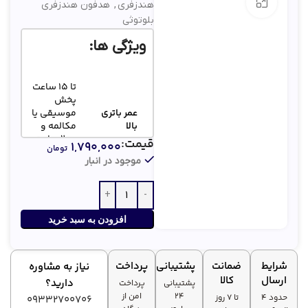
بزرگنمایی تصویر
هندزفری
,
هدفون هندزفری
بلوتوثی
ویژگی ها:
تا 15 ساعت
پخش
عمر باتری
موسیقی یا
بالا
مکالمه و
200 ساعت
قیمت:
۱,۷۹۰,۰۰۰
تومان
استندبای
موجود در انبار
وزن فقط 21
گرم با کابل
گردنی 91
طراحی
افزودن به سبد خرید
سانتی‌متری
ارگونومیک
– مناسب
و سبک
برای
استفاده
شرایط
ضمانت
پشتیبانی
پرداخت
نیاز به مشاوره
طولانی‌مدت
ارسال
کالا
دارید؟
پشتیبانی
پرداخت
۲۴
امن از
حدود 4
تا ۷ روز
09332700706