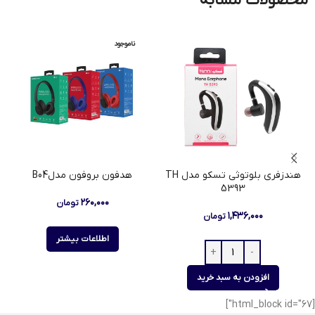
محصولات مشابه
ناموجود
هندزفری بلوتوثی تسکو مدل TH
هدفون بروفون مدلB04
5393
۲۶۰,۰۰۰
تومان
۱,۴۳۶,۰۰۰
تومان
اطلاعات بیشتر
افزودن به سبد خرید
[html_block id="67"]