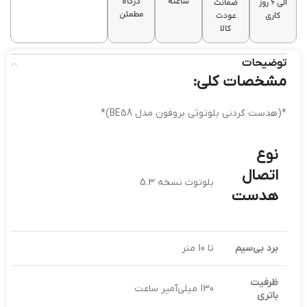
ساعته
درگاه
الی 6 روز
ضمانت
مقاومت در
مقاوم در
مطمئن
کاری
عودت
برابر رطوبت
برابر پاشش
کالا
(IPX4)
آب و تعریق
توضیحات
مشخصات کلی:
*(هدست گردنی بلوتوثی بروفون مدل BE58)*
نوع
اتصال
بلوتوث نسخه 5.3
هدست
برد بی‌سیم
تا 10 متر
ظرفیت
130 میلی‌آمپر ساعت
باتری