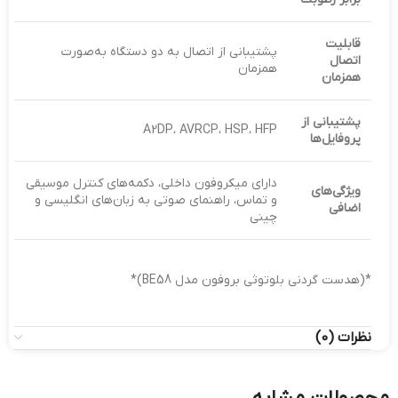
قابلیت
پشتیبانی از اتصال به دو دستگاه به‌صورت
اتصال
همزمان
همزمان
پشتیبانی از
A2DP، AVRCP، HSP، HFP
پروفایل‌ها
دارای میکروفون داخلی، دکمه‌های کنترل موسیقی
ویژگی‌های
و تماس، راهنمای صوتی به زبان‌های انگلیسی و
اضافی
چینی
*(هدست گردنی بلوتوثی بروفون مدل BE58)*
نظرات (0)