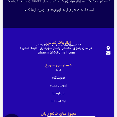
مستمر کیفیت، سهم مؤثری در تأمین نیاز جامعه و رشد فرهنگ
استفاده صحیح از فناوری‌های نوین ایفا کند.
اطلاعات تماس
051-91001998 ؛؛ 09332700706
خراسان رضوی، کاشمر، پاساژ شهرداری، طبقه منفی ۱
ghaem1515@gmail.com
دسترسی سریع
خانه
فروشگاه
فروش عمده
درباره ما
ارتباط باما
مجوز های قائم رایان