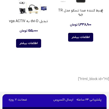
ضبط کننده صدا تسکو مدل TR
906
تبدیل dvi-D به vga ACTIV
۱,۳۳۸,۹۰۰
تومان
۱۵۵,۰۰۰
تومان
اطلاعات بیشتر
اطلاعات بیشتر
[html_block id="67"]
پشتیبانی 24 ساعته
ارسال اکسپرس
ضمانت 7 روزه