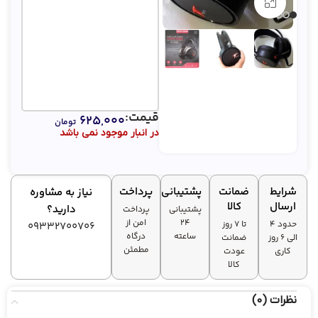
بزرگنمایی تصویر
قیمت:
۶۲۵,۰۰۰
تومان
در انبار موجود نمی باشد
شرایط
ضمانت
پشتیبانی
پرداخت
نیاز به مشاوره
ارسال
کالا
دارید؟
پشتیبانی
پرداخت
۲۴
امن از
حدود 4
تا ۷ روز
09332700706
ساعته
درگاه
الی 6 روز
ضمانت
مطمئن
کاری
عودت
کالا
نظرات (0)