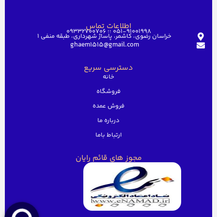
اطلاعات تماس
051-91001998 ؛؛ 09332700706
خراسان رضوی، کاشمر، پاساژ شهرداری، طبقه منفی ۱
ghaem1515@gmail.com
دسترسی سریع
خانه
فروشگاه
فروش عمده
درباره ما
ارتباط باما
مجوز های قائم رایان