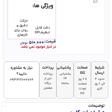
بزرگنمایی تصویر
ویژگی ها:
حرکت
دقیق و
دقت قابل
روان برای
تنظیم DPI
کارهای
روزمره
قیمت:
۵۱۰,۰۰۰
تومان
در انبار موجود نمی باشد
راحتی در
طراحی
استفاده
ارگونومیک
طولانی
مدت
شرایط
ضمانت
پشتیبانی
پرداخت
نیاز به مشاوره
ارسال
کالا
دارید؟
پشتیبانی
پرداخت
۲۴
امن از
بدون نیاز
حدود 4
تا ۷ روز
09332700706
ساعته
درگاه
اتصال
به باتری
الی 6 روز
ضمانت
مطمئن
باسیم
و بدون
کاری
عودت
پایدار
تأخیر در
کالا
عملکرد
توضیحات