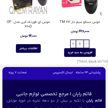
موس تسکو سیم دار TM 212
موس ای فورتک کپی مدل OP-
620D
۴۲۸,۰۰۰
تومان
۹۴,۰۰۰
تومان
اطلاعات بیشتر
افزودن به سبد خرید
[html_block id="67"]
پشتیبانی 24 ساعته
ارسال اکسپرس
ضمانت 7 روزه
قائم رایان | مرجع تخصصی لوازم جانبی
قائم رایان
با تکیه بر بیش از دو دهه تجربه در حوزه موبایل،