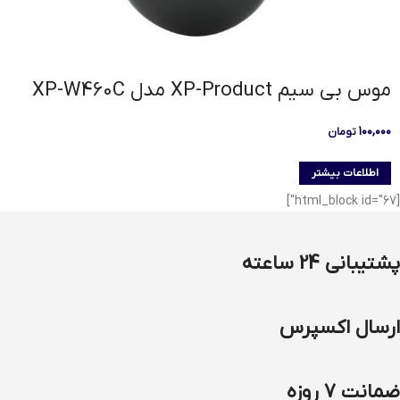
موس بی سیم XP-Product مدل XP-W460C
۱۰۰,۰۰۰
تومان
اطلاعات بیشتر
[html_block id="67"]
پشتیبانی 24 ساعته
ارسال اکسپرس
ضمانت 7 روزه