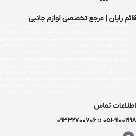
قائم رایان | مرجع تخصصی لوازم جانبی
قائم رایان
با تکیه بر بیش از دو دهه تجربه در حوزه موبایل، سیستم‌های
کامپیوتری و لوازم جانبی، فعالیت خود را با هدف ارائه محصولات باکیفیت و
قابل اعتماد آغاز کرده است. ما با شناخت دقیق نیاز بازار و همراهی برندهای
معتبر، تلاش می‌کنیم راهکارهایی کاربردی و به‌روز متناسب با شرایط فعلی
تکنولوژی ارائه دهیم تا پاسخگوی نیاز کاربران در سطوح مختلف باشیم. تمرکز
قائم رایان بر تنوع کالا، اصالت محصولات و قیمت‌گذاری منصفانه باعث شده
است مشتریان بتوانند با اطمینان کامل انتخاب کنند و تجربه‌ای مطمئن از
خرید تجهیزات دیجیتال داشته باشند. امروز این مجموعه با پشتوانه تیمی
متخصص و متعهد، در مسیر توسعه خدمات خود گام برمی‌دارد و می‌کوشد با
ارتقای مستمر کیفیت، سهم مؤثری در تأمین نیاز جامعه و رشد فرهنگ
استفاده صحیح از فناوری‌های نوین ایفا کند.
اطلاعات تماس
051-91001998 ؛؛ 09332700706