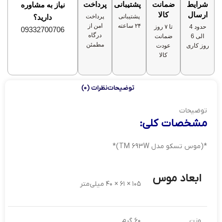
شرایط
ضمانت
پشتیبانی
پرداخت
نیاز به مشاوره
ارسال
کالا
پشتیبانی
پرداخت
دارید؟
۲۴ ساعته
امن از
حدود 4
تا ۷ روز
09332700706
درگاه
الی 6
ضمانت
مطمئن
روز کاری
عودت
کالا
توضیحات
نظرات (0)
توضیحات
مشخصات کلی:
*(موس تسکو مدل TM 693W)*
ابعاد موس
۱۰۵ × ۶۱ × ۴۰ میلی‌متر
وزن
۶۰ گرم