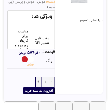
دسته:
موس
,
موس وایرلس (بی
سیم)
ویژگی ها:
بزرگنمایی تصویر
مناسب
برای
دقت قابل
کارهای
تنظیم DPI
روزمره و
گرافیکی
قیمت:
۵۷۴,۸۰۰
تومان
رنگ
راحت برای
طراحی
صاف
استفاده
ارگونومیک
طولانی‌مدت
اتصال
بدون تاخیر
پایدار ۲٫۴
در عملکرد
افزودن به سبد خرید
گیگاهرتز
موس