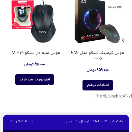
موس گیمینگ تسکو مدل GM-
موس سیم دار تسکو TM 304
2025
۵۱۱,۰۰۰
تومان
۹۵۹,۰۰۰
تومان
افزودن به سبد خرید
اطلاعات بیشتر
[html_block id="67"]
پشتیبانی 24 ساعته
ارسال اکسپرس
ضمانت 7 روزه