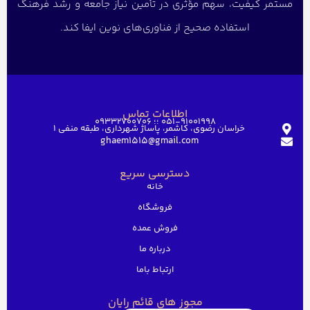
مستمر کیفیت، سهم مؤثری در تأمین نیاز جامعه و رشد فرهنگ
استفاده صحیح از فناوری‌های نوین ایفا کند.
اطلاعات تماس
051-91001998 ؛؛ 09332700706
خراسان رضوی، کاشمر، پاساژ شهرداری، طبقه منفی ۱
ghaem1515@gmail.com
دسترسی سریع
خانه
فروشگاه
فروش عمده
درباره ما
ارتباط باما
مجوز های قائم رایان