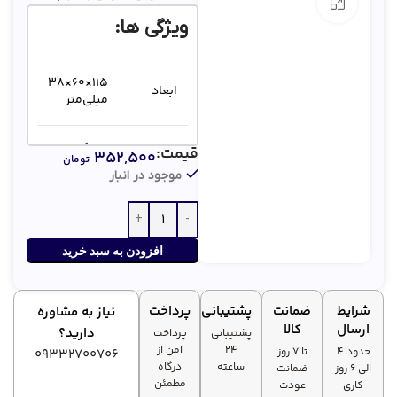
بزرگنمایی تصویر
ویژگی ها:
۱۱۵×۶۰×۳۸
ابعاد
میلی‌متر
وزن
۳۰ گرم
قیمت:
۳۵۲,۵۰۰
تومان
موجود در انبار
حساسیت
۱۰۰۰ DPI
افزودن به سبد خرید
شرایط
ضمانت
پشتیبانی
پرداخت
نیاز به مشاوره
ارسال
کالا
دارید؟
پشتیبانی
پرداخت
۲۴
امن از
حدود 4
تا ۷ روز
09332700706
ساعته
درگاه
الی 6 روز
ضمانت
مطمئن
کاری
عودت