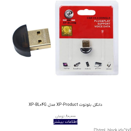
دانگل بلوتوث XP-Product مدل XP-BL04G
۸۰,۰۰۰
تومان
اطلاعات بیشتر
[html_block id="67"]