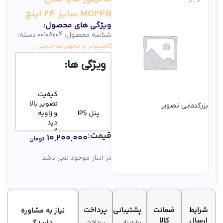
MO24B سایز 24 اینچ
ویژگی های محصول:
شناسه محصول:
00108004
دسته:
کامپیوتر و تجهیزات جانبی
ویژگی ها:
کیفیت
تصویر بالا
بزرگنمایی تصویر
پنل IPS
و زاویه
دید
گسترده
قیمت:
۱۰,۲۰۰,۰۰۰
تومان
نمایش
در انبار موجود نمی باشد
نرخ
روان
نوسازی
تصاویر در
۱۰۰ هرتز
بازی و
فیلم
شرایط
ضمانت
پشتیبانی
پرداخت
نیاز به مشاوره
کاهش
ارسال
کالا
دارید؟
پشتیبانی
پرداخت