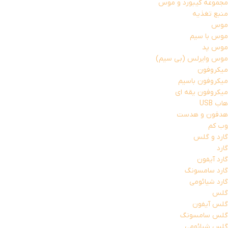
مجموعه کیبورد و موس
منبع تغذیه
موس
موس با سیم
موس پد
موس وایرلس (بی سیم)
میکروفون
میکروفون باسیم
میکروفون یقه ای
هاب USB
هدفون و هدست
وب کم
گارد و گلس
گارد
گارد آیفون
گارد سامسونگ
گارد شیائومی
گلس
گلس آیفون
گلس سامسونگ
گلس شیائومی