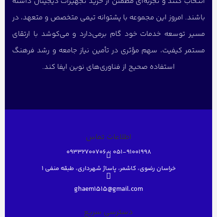
انتخاب کنند و تجربه‌ای مطمئن از خرید تجهیزات دیجیتال داشته
باشند. امروز این مجموعه با پشتوانه تیمی متخصص و متعهد، در
مسیر توسعه خدمات خود گام برمی‌دارد و می‌کوشد با ارتقای
مستمر کیفیت، سهم مؤثری در تأمین نیاز جامعه و رشد فرهنگ
استفاده صحیح از فناوری‌های نوین ایفا کند.
اطلاعات تماس
051-91001998 ؛؛ 09332700706
خراسان رضوی، کاشمر، پاساژ شهرداری، طبقه منفی ۱
ghaem1515@gmail.com
دسترسی سریع