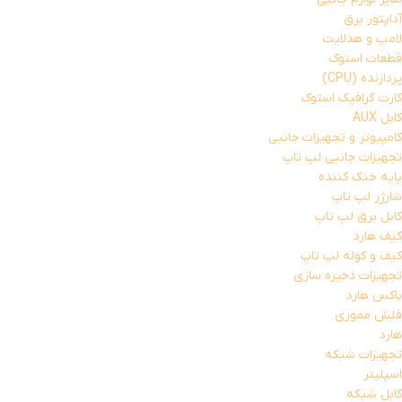
آداپتور برق
لامپ و هدلایت
قطعات استوک
پردازنده (CPU)
کارت گرافیک استوک
کابل AUX
کامپیوتر و تجهیزات جانبی
تجهیزات جانبی لپ تاپ
پایه خنک کننده
شارژر لپ تاپ
کابل برق لپ تاپ
کیف هارد
کیف و کوله لپ تاپ
تجهیزات ذخیره سازی
باکس هارد
فلش مموری
هارد
تجهیزات شبکه
اسپلیتر
کابل شبکه