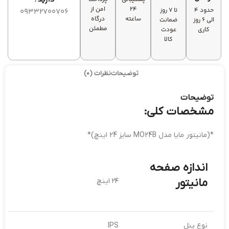
زمان
تاری حرکت
۲۴
امن از
حدود 4
تا ۷ روز
پاسخ‌دهی
09332700706
و لگ
ساعته
درگاه
الی 6 روز
ضمانت
۱ms
تصویری
مطمئن
کاری
عودت
کالا
توضیحات
نظرات (0)
توضیحات
مشخصات کلی:
*(مانیتور مایا مدل MO24B سایز 24 اینچ)*
اندازه صفحه
مانیتور
۲۴ اینچ
نوع پنل
IPS