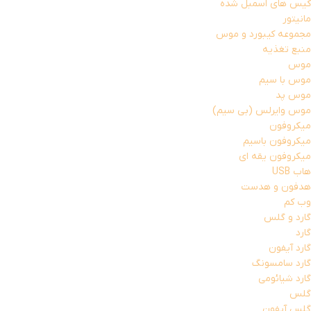
کیس های اسمبل شده
مانیتور
مجموعه کیبورد و موس
منبع تغذیه
موس
موس با سیم
موس پد
موس وایرلس (بی سیم)
میکروفون
میکروفون باسیم
میکروفون یقه ای
هاب USB
هدفون و هدست
وب کم
گارد و گلس
گارد
گارد آیفون
گارد سامسونگ
گارد شیائومی
گلس
گلس آیفون