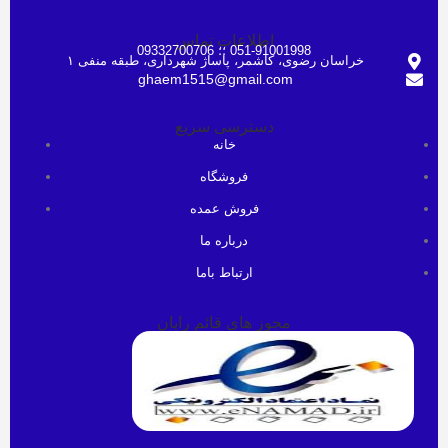
اطلاعات تماس
051-91001998 ؛؛ 09332700706
خراسان رضوی، کاشمر، پاساژ شهرداری، طبقه منفی ۱
ghaem1515@gmail.com
دسترسی سریع
خانه
فروشگاه
فروش عمده
درباره ما
ارتباط باما
مجوز های قائم رایان