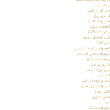
رینگ لایت
سایر لوازم جانبی
آداپتور برق
لامپ و هدلایت
قطعات استوک
پردازنده (CPU)
کارت گرافیک استوک
کابل AUX
کامپیوتر و تجهیزات جانبی
تجهیزات جانبی لپ تاپ
پایه خنک کننده
شارژر لپ تاپ
کابل برق لپ تاپ
کیف هارد
کیف و کوله لپ تاپ
تجهیزات ذخیره سازی
باکس هارد
فلش مموری
هارد
تجهیزات شبکه