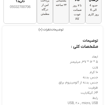
پشتیبانی
پرداخت
دارید؟
۲۴ ساعته
امن از
حدود 4
تا ۷ روز
09332700706
درگاه
الی 6
ضمانت
مطمئن
روز کاری
عودت
کالا
توضیحات
نظرات (0)
توضیحات
مشخصات کلی :
ابعاد
5 * 12 * 37, میلیمتر
وزن
10 گرم
جنس بدنه
جنس بدنه از آلومینیوم براق
ظرفیت
64, گیگابایت
رابط
USB, 2.0 , micro, USB