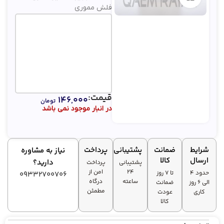
فلش مموری
قیمت:
۱۴۶,۰۰۰
تومان
در انبار موجود نمی باشد
شرایط
ضمانت
پشتیبانی
پرداخت
نیاز به مشاوره
ارسال
کالا
دارید؟
پشتیبانی
پرداخت
۲۴
امن از
حدود 4
تا ۷ روز
09332700706
ساعته
درگاه
الی 6 روز
ضمانت
مطمئن
کاری
عودت
کالا