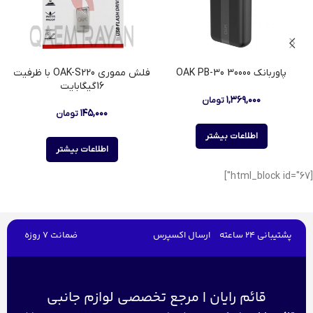
پاوربانک 30000 OAK PB-30
فلش مموری OAK-S220 با ظرفیت
16گیگابایت
۱,۳۶۹,۰۰۰
تومان
۱۴۵,۰۰۰
تومان
اطلاعات بیشتر
اطلاعات بیشتر
[html_block id="67"]
پشتیبانی 24 ساعته
ارسال اکسپرس
ضمانت 7 روزه
قائم رایان | مرجع تخصصی لوازم جانبی