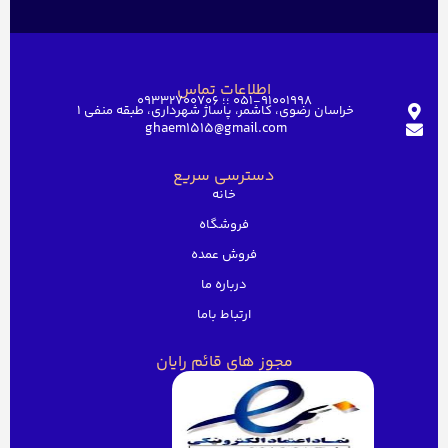
اطلاعات تماس
051-91001998 ؛؛ 09332700706
خراسان رضوی، کاشمر، پاساژ شهرداری، طبقه منفی ۱
ghaem1515@gmail.com
دسترسی سریع
خانه
فروشگاه
فروش عمده
درباره ما
ارتباط باما
مجوز های قائم رایان