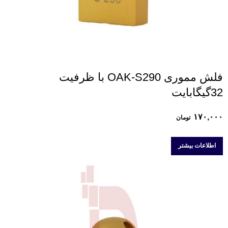
فلش مموری OAK-S290 با ظرفیت
32گیگابایت
۱۷۰,۰۰۰
تومان
اطلاعات بیشتر