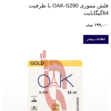
فلش مموری OAK-S290 با ظرفیت
64گیگابایت
۱۹۹,۰۰۰
تومان
اطلاعات بیشتر