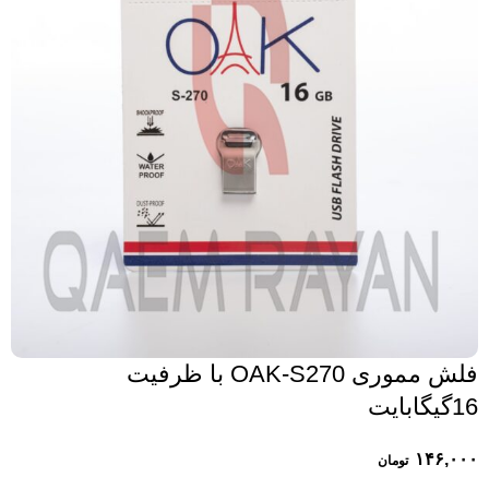
فلش مموری OAK-S270 با ظرفیت
16گیگابایت
۱۴۶,۰۰۰
تومان