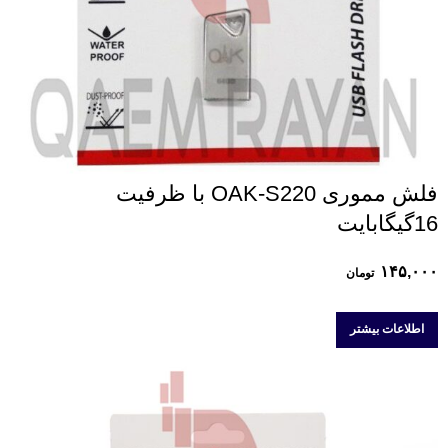
فلش مموری OAK-S220 با ظرفیت
16گیگابایت
۱۴۵,۰۰۰
تومان
اطلاعات بیشتر