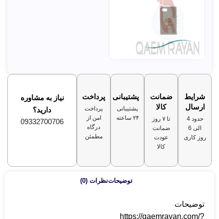
شرایط
ضمانت
پشتیبانی
پرداخت
نیاز به مشاوره
ارسال
کالا
پشتیبانی
پرداخت
دارید؟
۲۴ ساعته
امن از
حدود 4
تا ۷ روز
09332700706
درگاه
الی 6
ضمانت
مطمئن
روز کاری
عودت
کالا
توضیحات
نظرات (0)
توضیحات
https://qaemrayan.com/?