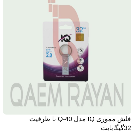
فلش مموری IQ مدل Q-40 با ظرفیت
32گیگابایت