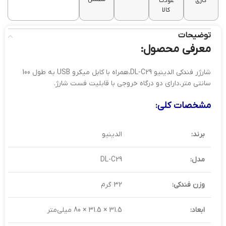
کاری
عودت
کالا
توضیحات
معرفی محصول:
شارژر فندکی الدینیو DL-C29،همراه با کابل میکرو USB به طول 100
سانتی متر،دارای دو درگاه خروجی با قابلیت فست شارژ.
مشخصات کلی:
برند:
الدینیو
مدل:
DL-C29
وزن فندکی:
32 گرم
ابعاد:
31.5 × 31.5 × 80 میلی‌متر