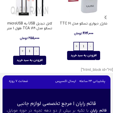
شارژر دیواری تسکو مدل TTC 61
کابل تبدیل USB به microUSB
تسکو مدل TCA 189 طول 1 متر
۴۶۴,۰۰۰
تومان
۲۵۵,۰۰۰
تومان
افزودن به سبد خرید
افزودن به سبد خرید
[html_block id="67"]
پشتیبانی 24 ساعته
ارسال اکسپرس
ضمانت 7 روزه
قائم رایان | مرجع تخصصی لوازم جانبی
قائم رایان
با تکیه بر بیش از دو دهه تجربه در حوزه موبایل،