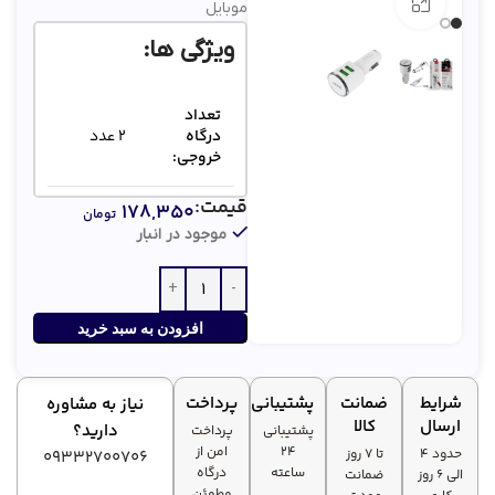
بزرگنمایی تصویر
موبایل
ویژگی ها:
تعداد
درگاه
2 عدد
خروجی:
قیمت:
۱۷۸,۳۵۰
قابلیت
تومان
✅
فست شارژ:
موجود در انبار
100
طول کابل
سانتی
همراه:
افزودن به سبد خرید
متر
شرایط
ضمانت
پشتیبانی
پرداخت
نیاز به مشاوره
ارسال
کالا
دارید؟
پشتیبانی
پرداخت
۲۴
امن از
حدود 4
تا ۷ روز
09332700706
ساعته
درگاه
الی 6 روز
ضمانت
مطمئن