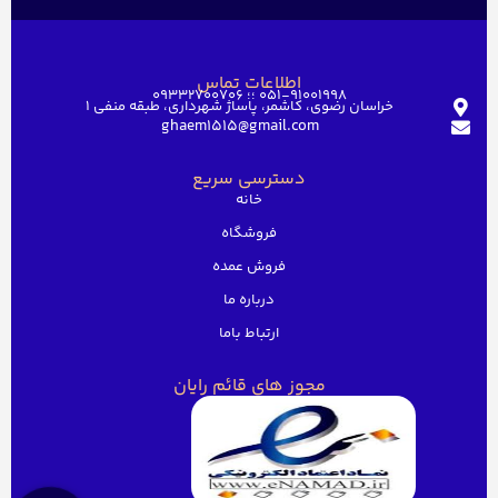
اطلاعات تماس
051-91001998 ؛؛ 09332700706
خراسان رضوی، کاشمر، پاساژ شهرداری، طبقه منفی ۱
ghaem1515@gmail.com
دسترسی سریع
خانه
فروشگاه
فروش عمده
درباره ما
ارتباط باما
مجوز های قائم رایان