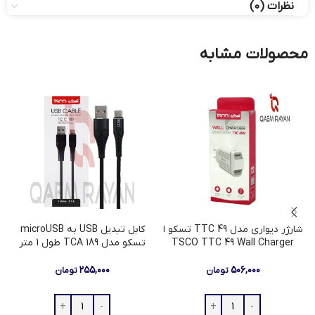
نظرات (0)
محصولات مشابه
شارژر دیواری مدل TTC 49 تسکو ا
کابل تبدیل USB به microUSB
TSCO TTC 49 Wall Charger
تسکو مدل TCA 189 طول 1 متر
۲۵۵,۰۰۰
۵۰۶,۰۰۰
تومان
تومان