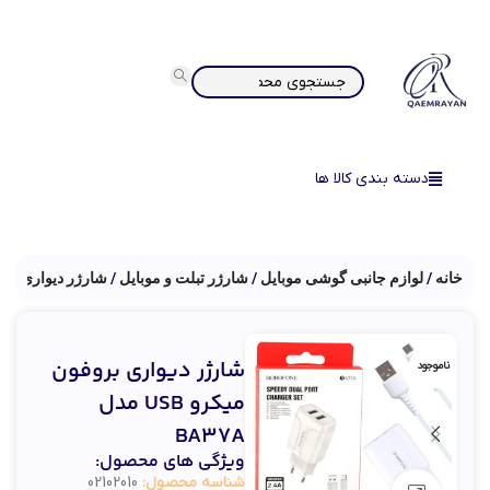
دسته بندی کالا ها
خانه
لوازم جانبی گوشی موبایل
شارژر تبلت و موبایل
شارژر دیواری
شارژر دیواری بروفون
ناموجود
میکرو USB مدل
BA37A
ویژگی های محصول:
شناسه محصول:
02102010