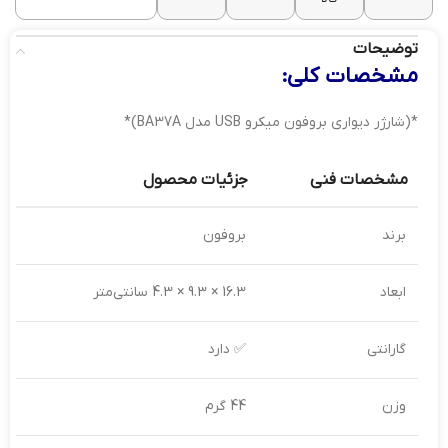
گارانتی
✅ دارد
توضیحات
مشخصات کلی:
تعداد
درگاه
2 عدد
*(شارژر دیواری بروفون میکرو USB مدل BA37A)*
خروجی
مشخصات فنی
جزئیات محصول
برند
بروفون
ابعاد
16.3 × 9.3 × 4.3 سانتی‌متر
گارانتی
✅ دارد
وزن
44 گرم