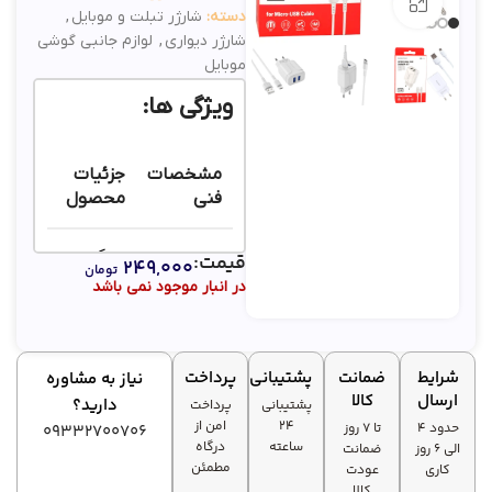
بزرگنمایی تصویر
دسته:
شارژر تبلت و موبایل
,
شارژر دیواری
,
لوازم جانبی گوشی
موبایل
ویژگی ها:
مشخصات
جزئیات
فنی
محصول
میکرو
قیمت:
۲۴۹,۰۰۰
تومان
USB به
طول کابل
در انبار موجود نمی باشد
طول 100
شارژر
سانتی
متر
شرایط
ضمانت
پشتیبانی
پرداخت
نیاز به مشاوره
16.3 *
ارسال
کالا
دارید؟
پشتیبانی
پرداخت
9.3 *
۲۴
امن از
حدود 4
تا ۷ روز
09332700706
ابعاد شارژر
4.3
ساعته
درگاه
الی 6 روز
ضمانت
سانتی
مطمئن
کاری
عودت
متر
کالا