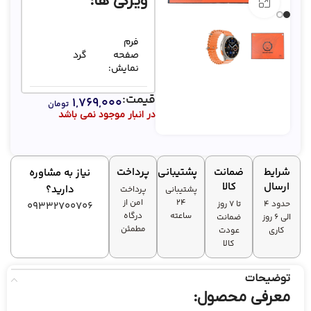
ویژگی ها:
بزرگنمایی تصویر
فرم
صفحه
گرد
نمایش:
قیمت:
۱,۷۶۹,۰۰۰
جنس
تومان
آلومینیوم
در انبار موجود نمی باشد
بدنه و
–
بند
سیلیکونی
ساعت:
شرایط
ضمانت
پشتیبانی
پرداخت
نیاز به مشاوره
ظرفیت
350 میلی
ارسال
کالا
دارید؟
پشتیبانی
پرداخت
باتری:
آمپر ساعت
۲۴
امن از
حدود 4
تا ۷ روز
09332700706
ساعته
درگاه
الی 6 روز
ضمانت
مطمئن
کاری
عودت
کالا
توضیحات
معرفی محصول: