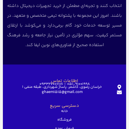
انتخاب کنند و تجربه‌ای مطمئن از خرید تجهیزات دیجیتال داشته
باشند. امروز این مجموعه با پشتوانه تیمی متخصص و متعهد، در
مسیر توسعه خدمات خود گام برمی‌دارد و می‌کوشد با ارتقای
مستمر کیفیت، سهم مؤثری در تأمین نیاز جامعه و رشد فرهنگ
استفاده صحیح از فناوری‌های نوین ایفا کند.
اطلاعات تماس
051-91001998 ؛؛ 09332700706
خراسان رضوی، کاشمر، پاساژ شهرداری، طبقه منفی ۱
ghaem1515@gmail.com
دسترسی سریع
خانه
فروشگاه
فروش عمده